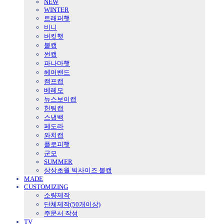
NEW
WINTER
트래퍼햇
비니
버킷햇
볼캡
썬캡
파나마햇
헤어밴드
캠프캡
베레모
뉴스보이캡
헌팅캡
스냅백
페도라
와치캡
플로피햇
군모
SUMMER
상상초월 빅사이즈 볼캡
MADE
CUSTOMIZING
소량제작
단체제작(50개이상)
주문서 작성
TV