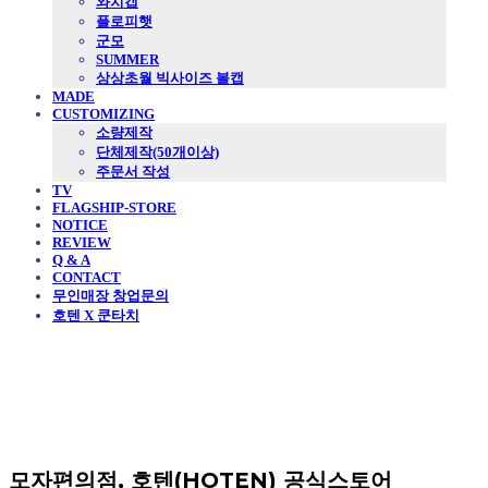
와치캡
플로피햇
군모
SUMMER
상상초월 빅사이즈 볼캡
MADE
CUSTOMIZING
소량제작
단체제작(50개이상)
주문서 작성
TV
FLAGSHIP-STORE
NOTICE
REVIEW
Q & A
CONTACT
무인매장 창업문의
호텐 X 쿤타치
모자편의점, 호텐(HOTEN) 공식스토어