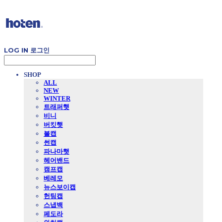
LOG IN
로그인
SHOP
ALL
NEW
WINTER
트래퍼햇
비니
버킷햇
볼캡
썬캡
파나마햇
헤어밴드
캠프캡
베레모
뉴스보이캡
헌팅캡
스냅백
페도라