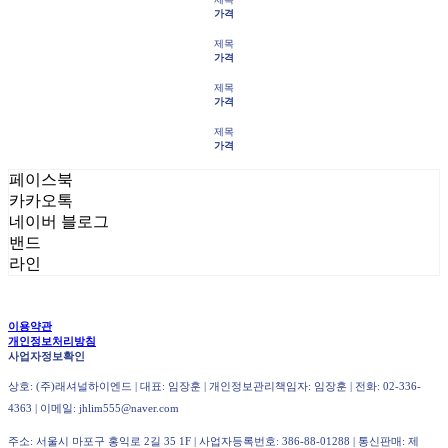
가격
제목
가격
제목
가격
제목
가격
페이스북
카카오톡
네이버 블로그
밴드
라인
이용약관
개인정보처리방침
사업자정보확인
상호: (주)래셔널하이엔드 | 대표: 임장훈 | 개인정보관리책임자: 임장훈 | 전화: 02-336-
4363 | 이메일: jhlim555@naver.com
주소: 서울시 마포구 홍익로 2길 35 1F | 사업자등록번호:
386-88-01288
| 통신판매:
제