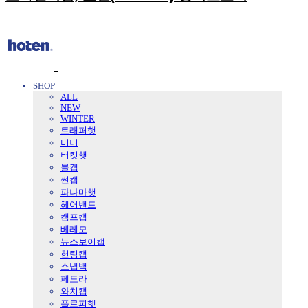
SHOP
ALL
NEW
WINTER
트래퍼햇
비니
버킷햇
볼캡
썬캡
파나마햇
헤어밴드
캠프캡
베레모
뉴스보이캡
헌팅캡
스냅백
페도라
와치캡
플로피햇