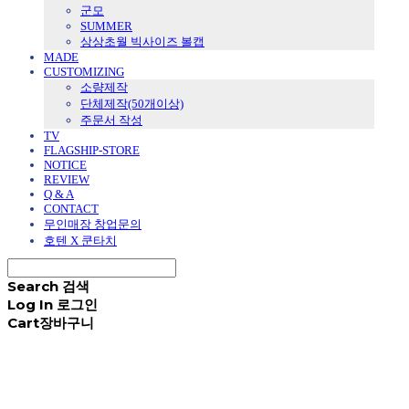
군모
SUMMER
상상초월 빅사이즈 볼캡
MADE
CUSTOMIZING
소량제작
단체제작(50개이상)
주문서 작성
TV
FLAGSHIP-STORE
NOTICE
REVIEW
Q & A
CONTACT
무인매장 창업문의
호텐 X 쿤타치
Search
검색
Log In
로그인
Cart
장바구니