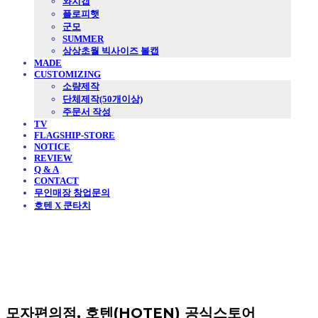
와치캡
플로피햇
군모
SUMMER
상상초월 빅사이즈 볼캡
MADE
CUSTOMIZING
소량제작
단체제작(50개이상)
주문서 작성
TV
FLAGSHIP-STORE
NOTICE
REVIEW
Q & A
CONTACT
무인매장 창업문의
호텐 X 쿤타치
모자편의점, 호텐(HOTEN) 공식스토어