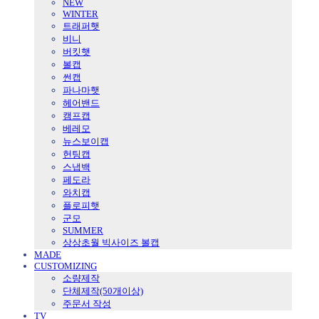
NEW
WINTER
트래퍼햇
비니
버킷햇
볼캡
썬캡
파나마햇
헤어밴드
캠프캡
베레모
뉴스보이캡
헌팅캡
스냅백
페도라
와치캡
플로피햇
군모
SUMMER
상상초월 빅사이즈 볼캡
MADE
CUSTOMIZING
소량제작
단체제작(50개이상)
주문서 작성
TV