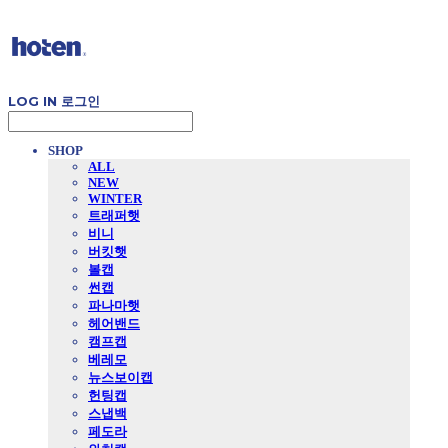
LOG IN
로그인
SHOP
ALL
NEW
WINTER
트래퍼햇
비니
버킷햇
볼캡
썬캡
파나마햇
헤어밴드
캠프캡
베레모
뉴스보이캡
헌팅캡
스냅백
페도라