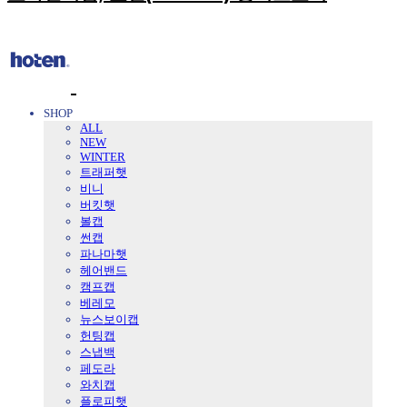
SHOP
ALL
NEW
WINTER
트래퍼햇
비니
버킷햇
볼캡
썬캡
파나마햇
헤어밴드
캠프캡
베레모
뉴스보이캡
헌팅캡
스냅백
페도라
와치캡
플로피햇