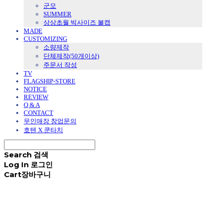
군모
SUMMER
상상초월 빅사이즈 볼캡
MADE
CUSTOMIZING
소량제작
단체제작(50개이상)
주문서 작성
TV
FLAGSHIP-STORE
NOTICE
REVIEW
Q & A
CONTACT
무인매장 창업문의
호텐 X 쿤타치
Search
검색
Log In
로그인
Cart
장바구니