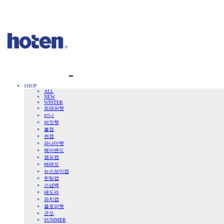
SHOP
ALL
NEW
WINTER
트래퍼햇
비니
버킷햇
볼캡
썬캡
파나마햇
헤어밴드
캠프캡
베레모
뉴스보이캡
헌팅캡
스냅백
페도라
와치캡
플로피햇
군모
SUMMER