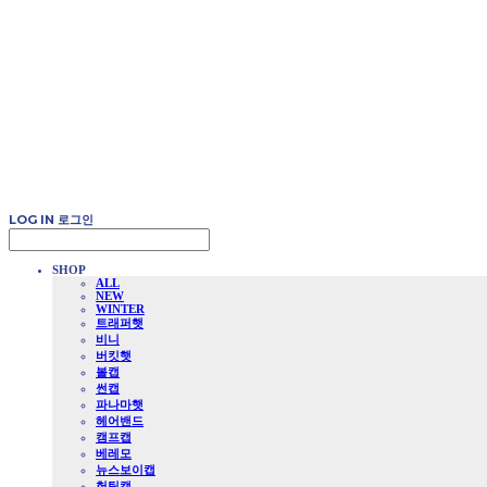
LOG IN
로그인
SHOP
ALL
NEW
WINTER
트래퍼햇
비니
버킷햇
볼캡
썬캡
파나마햇
헤어밴드
캠프캡
베레모
뉴스보이캡
헌팅캡