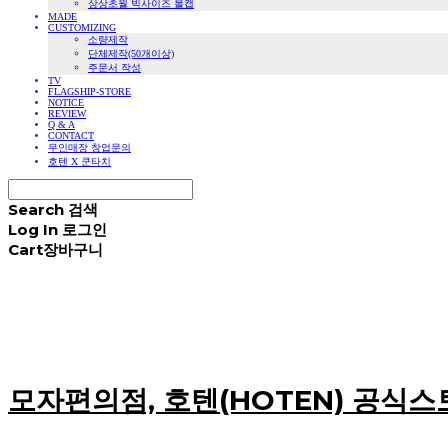
상상초월 빅사이즈 볼캡
MADE
CUSTOMIZING
소량제작
단체제작(50개이상)
주문서 작성
TV
FLAGSHIP-STORE
NOTICE
REVIEW
Q & A
CONTACT
무인매장 창업문의
호텐 X 쿤타치
Search
검색
Log In
로그인
Cart
장바구니
모자편의점, 호텐(HOTEN) 공식스