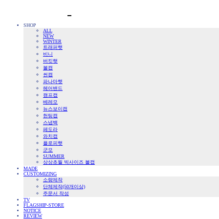
SHOP
ALL
NEW
WINTER
트래퍼햇
비니
버킷햇
볼캡
썬캡
파나마햇
헤어밴드
캠프캡
베레모
뉴스보이캡
헌팅캡
스냅백
페도라
와치캡
플로피햇
군모
SUMMER
상상초월 빅사이즈 볼캡
MADE
CUSTOMIZING
소량제작
단체제작(50개이상)
주문서 작성
TV
FLAGSHIP-STORE
NOTICE
REVIEW