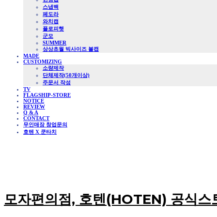
스냅백
페도라
와치캡
플로피햇
군모
SUMMER
상상초월 빅사이즈 볼캡
MADE
CUSTOMIZING
소량제작
단체제작(50개이상)
주문서 작성
TV
FLAGSHIP-STORE
NOTICE
REVIEW
Q & A
CONTACT
무인매장 창업문의
호텐 X 쿤타치
모자편의점, 호텐(HOTEN) 공식스