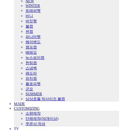
NEW
WINTER
트래퍼햇
비니
버킷햇
볼캡
썬캡
파나마햇
헤어밴드
캠프캡
베레모
뉴스보이캡
헌팅캡
스냅백
페도라
와치캡
플로피햇
군모
SUMMER
상상초월 빅사이즈 볼캡
MADE
CUSTOMIZING
소량제작
단체제작(50개이상)
주문서 작성
TV