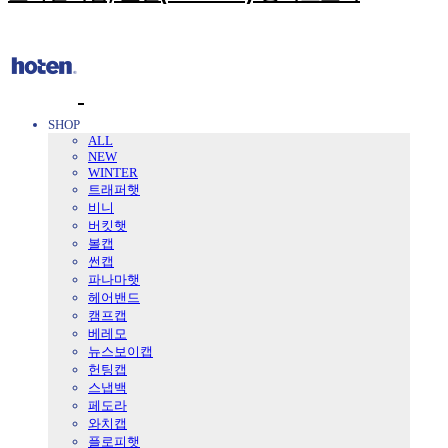
SHOP
ALL
NEW
WINTER
트래퍼햇
비니
버킷햇
볼캡
썬캡
파나마햇
헤어밴드
캠프캡
베레모
뉴스보이캡
헌팅캡
스냅백
페도라
와치캡
플로피햇