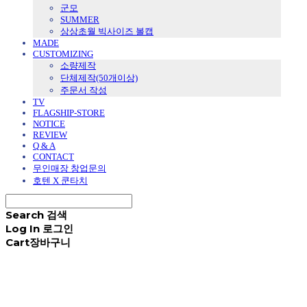
군모
SUMMER
상상초월 빅사이즈 볼캡
MADE
CUSTOMIZING
소량제작
단체제작(50개이상)
주문서 작성
TV
FLAGSHIP-STORE
NOTICE
REVIEW
Q & A
CONTACT
무인매장 창업문의
호텐 X 쿤타치
Search
검색
Log In
로그인
Cart
장바구니