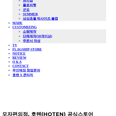
와치캡
플로피햇
군모
SUMMER
상상초월 빅사이즈 볼캡
MADE
CUSTOMIZING
소량제작
단체제작(50개이상)
주문서 작성
TV
FLAGSHIP-STORE
NOTICE
REVIEW
Q & A
CONTACT
무인매장 창업문의
호텐 X 쿤타치
모자편의점, 호텐(HOTEN) 공식스토어