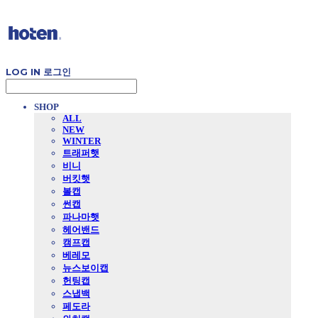
LOG IN
로그인
SHOP
ALL
NEW
WINTER
트래퍼햇
비니
버킷햇
볼캡
썬캡
파나마햇
헤어밴드
캠프캡
베레모
뉴스보이캡
헌팅캡
스냅백
페도라