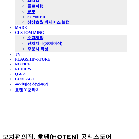
와치캡
플로피햇
군모
SUMMER
상상초월 빅사이즈 볼캡
MADE
CUSTOMIZING
소량제작
단체제작(50개이상)
주문서 작성
TV
FLAGSHIP-STORE
NOTICE
REVIEW
Q & A
CONTACT
무인매장 창업문의
호텐 X 쿤타치
모자편의점, 호텐(HOTEN) 공식스토어