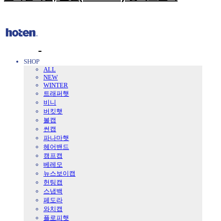
SHOP
ALL
NEW
WINTER
트래퍼햇
비니
버킷햇
볼캡
썬캡
파나마햇
헤어밴드
캠프캡
베레모
뉴스보이캡
헌팅캡
스냅백
페도라
와치캡
플로피햇