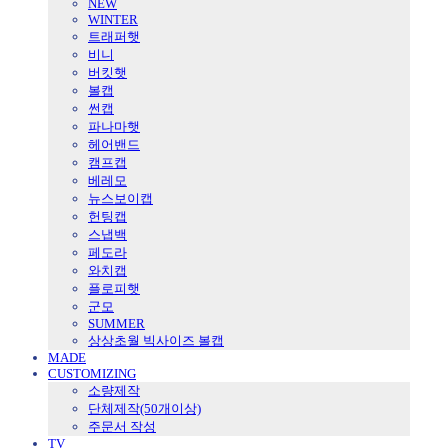
NEW
WINTER
트래퍼햇
비니
버킷햇
볼캡
썬캡
파나마햇
헤어밴드
캠프캡
베레모
뉴스보이캡
헌팅캡
스냅백
페도라
와치캡
플로피햇
군모
SUMMER
상상초월 빅사이즈 볼캡
MADE
CUSTOMIZING
소량제작
단체제작(50개이상)
주문서 작성
TV