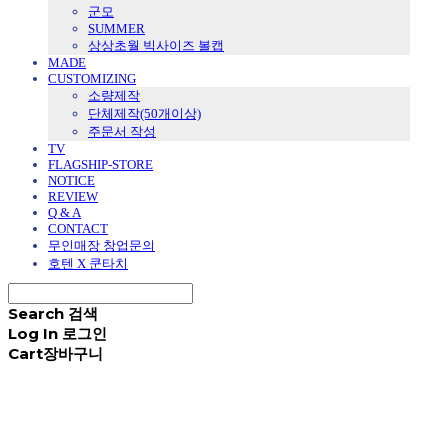
군모
SUMMER
상상초월 빅사이즈 볼캡
MADE
CUSTOMIZING
소량제작
단체제작(50개이상)
주문서 작성
TV
FLAGSHIP-STORE
NOTICE
REVIEW
Q & A
CONTACT
무인매장 창업문의
호텐 X 쿤타치
Search
검색
Log In
로그인
Cart
장바구니