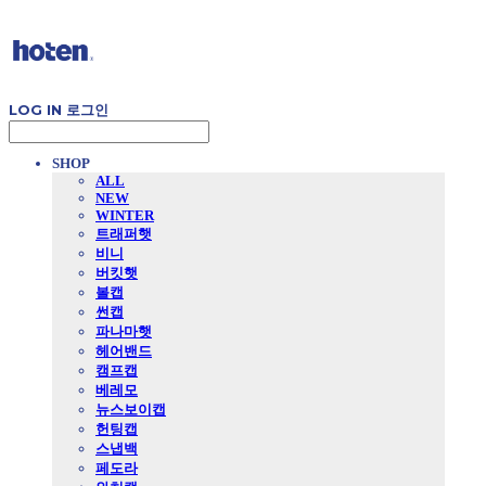
LOG IN
로그인
SHOP
ALL
NEW
WINTER
트래퍼햇
비니
버킷햇
볼캡
썬캡
파나마햇
헤어밴드
캠프캡
베레모
뉴스보이캡
헌팅캡
스냅백
페도라