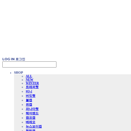
LOG IN
로그인
SHOP
ALL
NEW
WINTER
트래퍼햇
비니
버킷햇
볼캡
썬캡
파나마햇
헤어밴드
캠프캡
베레모
뉴스보이캡
헌팅캡