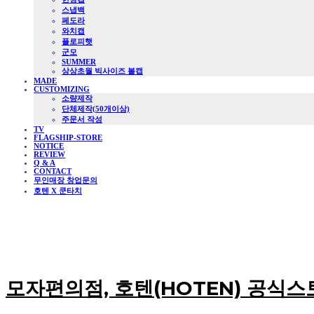
스냅백
페도라
와치캡
플로피햇
군모
SUMMER
상상초월 빅사이즈 볼캡
MADE
CUSTOMIZING
소량제작
단체제작(50개이상)
주문서 작성
TV
FLAGSHIP-STORE
NOTICE
REVIEW
Q & A
CONTACT
무인매장 창업문의
호텐 X 쿤타치
모자편의점, 호텐(HOTEN) 공식스