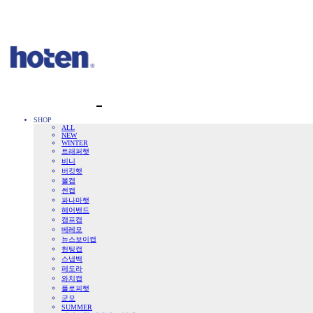
SHOP
ALL
NEW
WINTER
트래퍼햇
비니
버킷햇
볼캡
썬캡
파나마햇
헤어밴드
캠프캡
베레모
뉴스보이캡
헌팅캡
스냅백
페도라
와치캡
플로피햇
군모
SUMMER