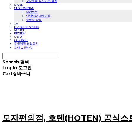
상상초월 빅사이즈 볼캡
MADE
CUSTOMIZING
소량제작
단체제작(50개이상)
주문서 작성
TV
FLAGSHIP-STORE
NOTICE
REVIEW
Q & A
CONTACT
무인매장 창업문의
호텐 X 쿤타치
Search
검색
Log In
로그인
Cart
장바구니
모자편의점, 호텐(HOTEN) 공식스