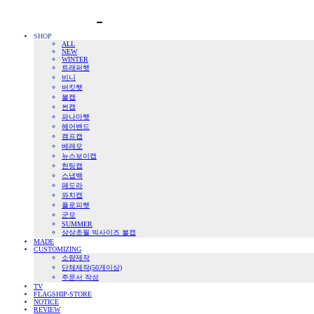
SHOP
ALL
NEW
WINTER
트래퍼햇
비니
버킷햇
볼캡
썬캡
파나마햇
헤어밴드
캠프캡
베레모
뉴스보이캡
헌팅캡
스냅백
페도라
와치캡
플로피햇
군모
SUMMER
상상초월 빅사이즈 볼캡
MADE
CUSTOMIZING
소량제작
단체제작(50개이상)
주문서 작성
TV
FLAGSHIP-STORE
NOTICE
REVIEW