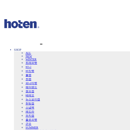
SHOP
ALL
NEW
WINTER
트래퍼햇
비니
버킷햇
볼캡
썬캡
파나마햇
헤어밴드
캠프캡
베레모
뉴스보이캡
헌팅캡
스냅백
페도라
와치캡
플로피햇
군모
SUMMER