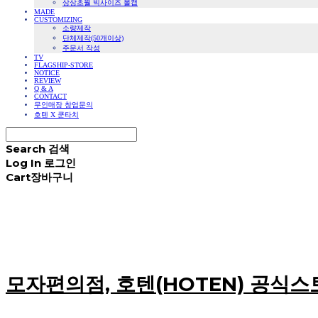
상상초월 빅사이즈 볼캡
MADE
CUSTOMIZING
소량제작
단체제작(50개이상)
주문서 작성
TV
FLAGSHIP-STORE
NOTICE
REVIEW
Q & A
CONTACT
무인매장 창업문의
호텐 X 쿤타치
Search
검색
Log In
로그인
Cart
장바구니
모자편의점, 호텐(HOTEN) 공식스