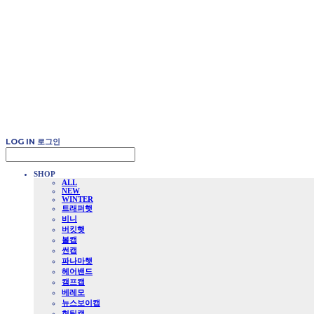
LOG IN
로그인
SHOP
ALL
NEW
WINTER
트래퍼햇
비니
버킷햇
볼캡
썬캡
파나마햇
헤어밴드
캠프캡
베레모
뉴스보이캡
헌팅캡