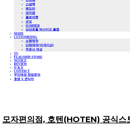
스냅백
페도라
와치캡
플로피햇
군모
SUMMER
상상초월 빅사이즈 볼캡
MADE
CUSTOMIZING
소량제작
단체제작(50개이상)
주문서 작성
TV
FLAGSHIP-STORE
NOTICE
REVIEW
Q & A
CONTACT
무인매장 창업문의
호텐 X 쿤타치
모자편의점, 호텐(HOTEN) 공식스