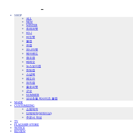
SHOP
ALL
NEW
WINTER
트래퍼햇
비니
버킷햇
볼캡
썬캡
파나마햇
헤어밴드
캠프캡
베레모
뉴스보이캡
헌팅캡
스냅백
페도라
와치캡
플로피햇
군모
SUMMER
상상초월 빅사이즈 볼캡
MADE
CUSTOMIZING
소량제작
단체제작(50개이상)
주문서 작성
TV
FLAGSHIP-STORE
NOTICE
REVIEW