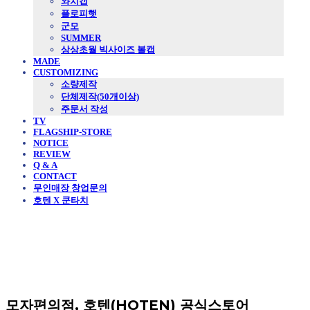
와치캡
플로피햇
군모
SUMMER
상상초월 빅사이즈 볼캡
MADE
CUSTOMIZING
소량제작
단체제작(50개이상)
주문서 작성
TV
FLAGSHIP-STORE
NOTICE
REVIEW
Q & A
CONTACT
무인매장 창업문의
호텐 X 쿤타치
모자편의점, 호텐(HOTEN) 공식스토어