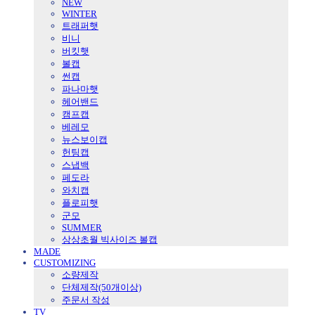
NEW
WINTER
트래퍼햇
비니
버킷햇
볼캡
썬캡
파나마햇
헤어밴드
캠프캡
베레모
뉴스보이캡
헌팅캡
스냅백
페도라
와치캡
플로피햇
군모
SUMMER
상상초월 빅사이즈 볼캡
MADE
CUSTOMIZING
소량제작
단체제작(50개이상)
주문서 작성
TV