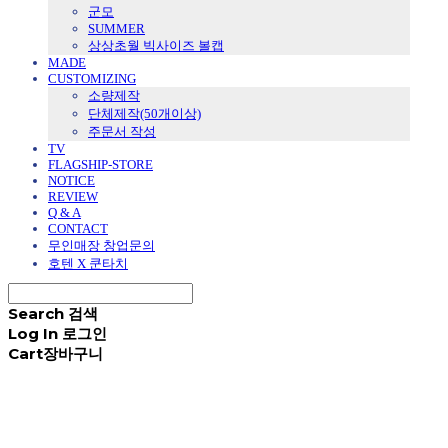
군모
SUMMER
상상초월 빅사이즈 볼캡
MADE
CUSTOMIZING
소량제작
단체제작(50개이상)
주문서 작성
TV
FLAGSHIP-STORE
NOTICE
REVIEW
Q & A
CONTACT
무인매장 창업문의
호텐 X 쿤타치
Search
검색
Log In
로그인
Cart
장바구니