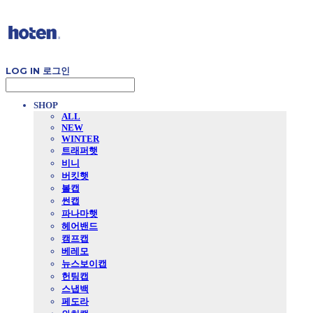
LOG IN
로그인
SHOP
ALL
NEW
WINTER
트래퍼햇
비니
버킷햇
볼캡
썬캡
파나마햇
헤어밴드
캠프캡
베레모
뉴스보이캡
헌팅캡
스냅백
페도라