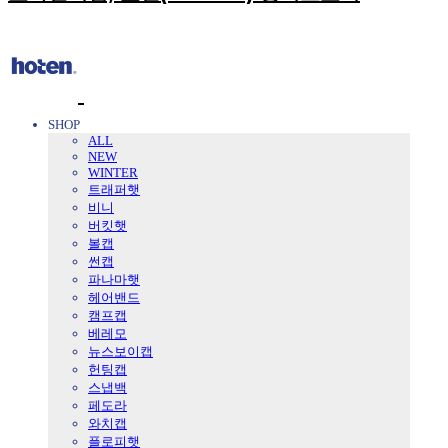
SHOP
ALL
NEW
WINTER
트래퍼햇
비니
버킷햇
볼캡
썬캡
파나마햇
헤어밴드
캠프캡
베레모
뉴스보이캡
헌팅캡
스냅백
페도라
와치캡
플로피햇