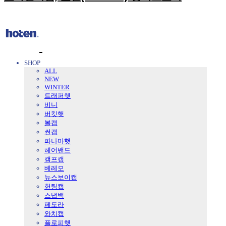
SHOP
ALL
NEW
WINTER
트래퍼햇
비니
버킷햇
볼캡
썬캡
파나마햇
헤어밴드
캠프캡
베레모
뉴스보이캡
헌팅캡
스냅백
페도라
와치캡
플로피햇