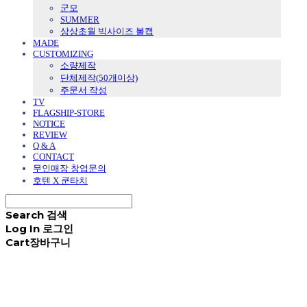
군모
SUMMER
상상초월 빅사이즈 볼캡
MADE
CUSTOMIZING
소량제작
단체제작(50개이상)
주문서 작성
TV
FLAGSHIP-STORE
NOTICE
REVIEW
Q & A
CONTACT
무인매장 창업문의
호텐 X 쿤타치
Search
검색
Log In
로그인
Cart
장바구니