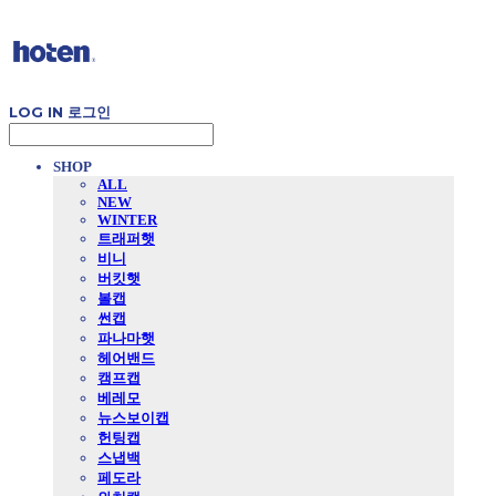
LOG IN
로그인
SHOP
ALL
NEW
WINTER
트래퍼햇
비니
버킷햇
볼캡
썬캡
파나마햇
헤어밴드
캠프캡
베레모
뉴스보이캡
헌팅캡
스냅백
페도라