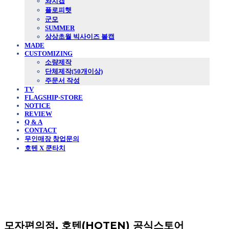
와치캡
플로피햇
군모
SUMMER
상상초월 빅사이즈 볼캡
MADE
CUSTOMIZING
소량제작
단체제작(50개이상)
주문서 작성
TV
FLAGSHIP-STORE
NOTICE
REVIEW
Q & A
CONTACT
무인매장 창업문의
호텐 X 쿤타치
모자편의점, 호텐(HOTEN) 공식스토어