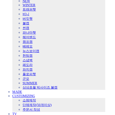
NEW
WINTER
트래퍼햇
비니
버킷햇
볼캡
썬캡
파나마햇
헤어밴드
캠프캡
베레모
뉴스보이캡
헌팅캡
스냅백
페도라
와치캡
플로피햇
군모
SUMMER
상상초월 빅사이즈 볼캡
MADE
CUSTOMIZING
소량제작
단체제작(50개이상)
주문서 작성
TV