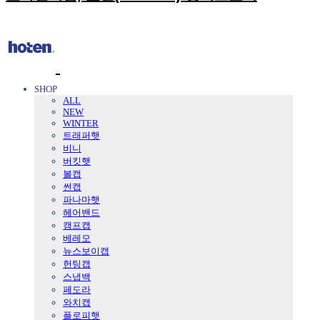
SHOP
ALL
NEW
WINTER
트래퍼햇
비니
버킷햇
볼캡
썬캡
파나마햇
헤어밴드
캠프캡
베레모
뉴스보이캡
헌팅캡
스냅백
페도라
와치캡
플로피햇