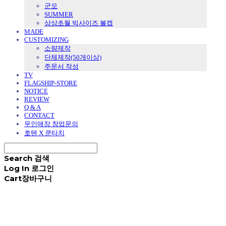
군모
SUMMER
상상초월 빅사이즈 볼캡
MADE
CUSTOMIZING
소량제작
단체제작(50개이상)
주문서 작성
TV
FLAGSHIP-STORE
NOTICE
REVIEW
Q & A
CONTACT
무인매장 창업문의
호텐 X 쿤타치
Search
검색
Log In
로그인
Cart
장바구니