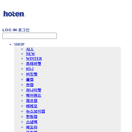
LOG IN
로그인
SHOP
ALL
NEW
WINTER
트래퍼햇
비니
버킷햇
볼캡
썬캡
파나마햇
헤어밴드
캠프캡
베레모
뉴스보이캡
헌팅캡
스냅백
페도라