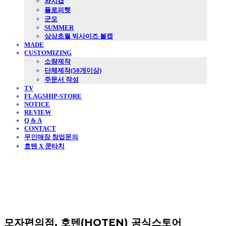
와치캡
플로피햇
군모
SUMMER
상상초월 빅사이즈 볼캡
MADE
CUSTOMIZING
소량제작
단체제작(50개이상)
주문서 작성
TV
FLAGSHIP-STORE
NOTICE
REVIEW
Q & A
CONTACT
무인매장 창업문의
호텐 X 쿤타치
모자편의점, 호텐(HOTEN) 공식스토어