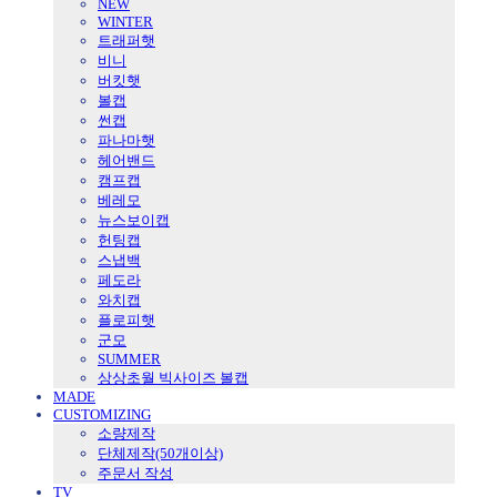
NEW
WINTER
트래퍼햇
비니
버킷햇
볼캡
썬캡
파나마햇
헤어밴드
캠프캡
베레모
뉴스보이캡
헌팅캡
스냅백
페도라
와치캡
플로피햇
군모
SUMMER
상상초월 빅사이즈 볼캡
MADE
CUSTOMIZING
소량제작
단체제작(50개이상)
주문서 작성
TV