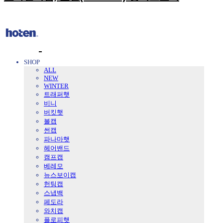
SHOP
ALL
NEW
WINTER
트래퍼햇
비니
버킷햇
볼캡
썬캡
파나마햇
헤어밴드
캠프캡
베레모
뉴스보이캡
헌팅캡
스냅백
페도라
와치캡
플로피햇