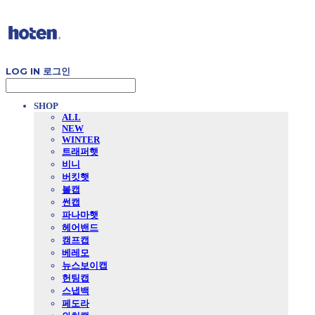
LOG IN
로그인
SHOP
ALL
NEW
WINTER
트래퍼햇
비니
버킷햇
볼캡
썬캡
파나마햇
헤어밴드
캠프캡
베레모
뉴스보이캡
헌팅캡
스냅백
페도라