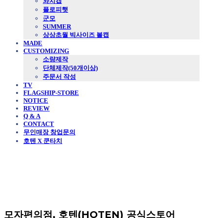
와치캡
플로피햇
군모
SUMMER
상상초월 빅사이즈 볼캡
MADE
CUSTOMIZING
소량제작
단체제작(50개이상)
주문서 작성
TV
FLAGSHIP-STORE
NOTICE
REVIEW
Q & A
CONTACT
무인매장 창업문의
호텐 X 쿤타치
모자편의점, 호텐(HOTEN) 공식스토어