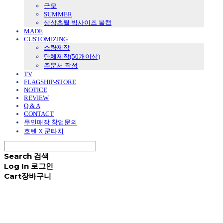
군모
SUMMER
상상초월 빅사이즈 볼캡
MADE
CUSTOMIZING
소량제작
단체제작(50개이상)
주문서 작성
TV
FLAGSHIP-STORE
NOTICE
REVIEW
Q & A
CONTACT
무인매장 창업문의
호텐 X 쿤타치
Search
검색
Log In
로그인
Cart
장바구니