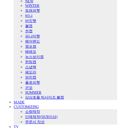
NEW
WINTER
트래퍼햇
비니
버킷햇
볼캡
썬캡
파나마햇
헤어밴드
캠프캡
베레모
뉴스보이캡
헌팅캡
스냅백
페도라
와치캡
플로피햇
군모
SUMMER
상상초월 빅사이즈 볼캡
MADE
CUSTOMIZING
소량제작
단체제작(50개이상)
주문서 작성
TV