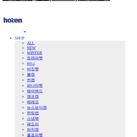
SHOP
ALL
NEW
WINTER
트래퍼햇
비니
버킷햇
볼캡
썬캡
파나마햇
헤어밴드
캠프캡
베레모
뉴스보이캡
헌팅캡
스냅백
페도라
와치캡
플로피햇