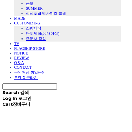
군모
SUMMER
상상초월 빅사이즈 볼캡
MADE
CUSTOMIZING
소량제작
단체제작(50개이상)
주문서 작성
TV
FLAGSHIP-STORE
NOTICE
REVIEW
Q & A
CONTACT
무인매장 창업문의
호텐 X 쿤타치
Search
검색
Log In
로그인
Cart
장바구니