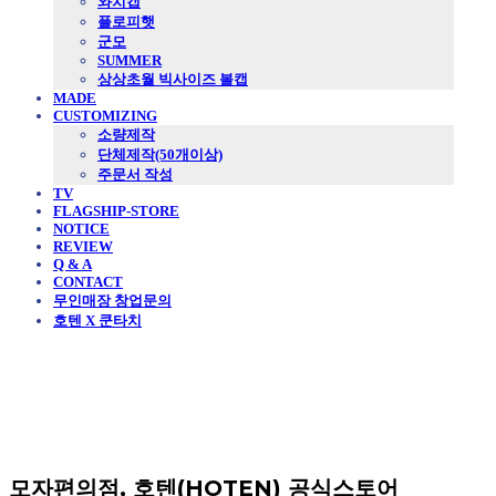
와치캡
플로피햇
군모
SUMMER
상상초월 빅사이즈 볼캡
MADE
CUSTOMIZING
소량제작
단체제작(50개이상)
주문서 작성
TV
FLAGSHIP-STORE
NOTICE
REVIEW
Q & A
CONTACT
무인매장 창업문의
호텐 X 쿤타치
모자편의점, 호텐(HOTEN) 공식스토어