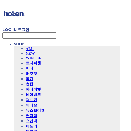
LOG IN
로그인
SHOP
ALL
NEW
WINTER
트래퍼햇
비니
버킷햇
볼캡
썬캡
파나마햇
헤어밴드
캠프캡
베레모
뉴스보이캡
헌팅캡
스냅백
페도라