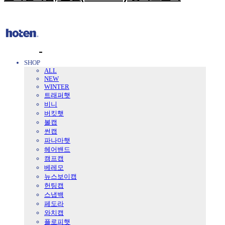
SHOP
ALL
NEW
WINTER
트래퍼햇
비니
버킷햇
볼캡
썬캡
파나마햇
헤어밴드
캠프캡
베레모
뉴스보이캡
헌팅캡
스냅백
페도라
와치캡
플로피햇