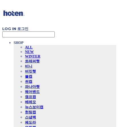
LOG IN
로그인
SHOP
ALL
NEW
WINTER
트래퍼햇
비니
버킷햇
볼캡
썬캡
파나마햇
헤어밴드
캠프캡
베레모
뉴스보이캡
헌팅캡
스냅백
페도라