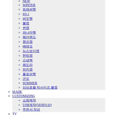
NEW
WINTER
트래퍼햇
비니
버킷햇
볼캡
썬캡
파나마햇
헤어밴드
캠프캡
베레모
뉴스보이캡
헌팅캡
스냅백
페도라
와치캡
플로피햇
군모
SUMMER
상상초월 빅사이즈 볼캡
MADE
CUSTOMIZING
소량제작
단체제작(50개이상)
주문서 작성
TV