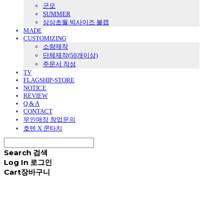
군모
SUMMER
상상초월 빅사이즈 볼캡
MADE
CUSTOMIZING
소량제작
단체제작(50개이상)
주문서 작성
TV
FLAGSHIP-STORE
NOTICE
REVIEW
Q & A
CONTACT
무인매장 창업문의
호텐 X 쿤타치
Search
검색
Log In
로그인
Cart
장바구니