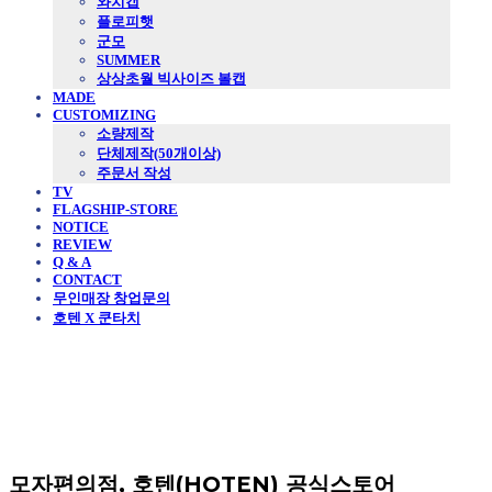
와치캡
플로피햇
군모
SUMMER
상상초월 빅사이즈 볼캡
MADE
CUSTOMIZING
소량제작
단체제작(50개이상)
주문서 작성
TV
FLAGSHIP-STORE
NOTICE
REVIEW
Q & A
CONTACT
무인매장 창업문의
호텐 X 쿤타치
모자편의점, 호텐(HOTEN) 공식스토어