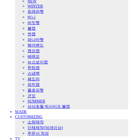
NEW
WINTER
트래퍼햇
비니
버킷햇
볼캡
썬캡
파나마햇
헤어밴드
캠프캡
베레모
뉴스보이캡
헌팅캡
스냅백
페도라
와치캡
플로피햇
군모
SUMMER
상상초월 빅사이즈 볼캡
MADE
CUSTOMIZING
소량제작
단체제작(50개이상)
주문서 작성
TV