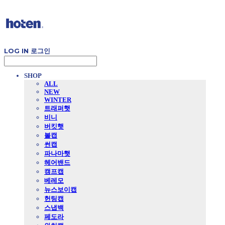
LOG IN
로그인
SHOP
ALL
NEW
WINTER
트래퍼햇
비니
버킷햇
볼캡
썬캡
파나마햇
헤어밴드
캠프캡
베레모
뉴스보이캡
헌팅캡
스냅백
페도라