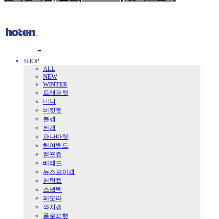
SHOP
ALL
NEW
WINTER
트래퍼햇
비니
버킷햇
볼캡
썬캡
파나마햇
헤어밴드
캠프캡
베레모
뉴스보이캡
헌팅캡
스냅백
페도라
와치캡
플로피햇