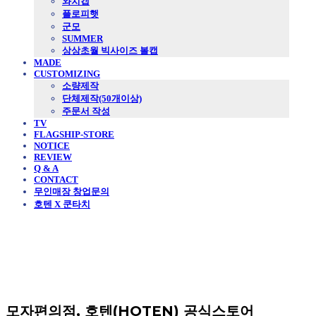
와치캡
플로피햇
군모
SUMMER
상상초월 빅사이즈 볼캡
MADE
CUSTOMIZING
소량제작
단체제작(50개이상)
주문서 작성
TV
FLAGSHIP-STORE
NOTICE
REVIEW
Q & A
CONTACT
무인매장 창업문의
호텐 X 쿤타치
모자편의점, 호텐(HOTEN) 공식스토어