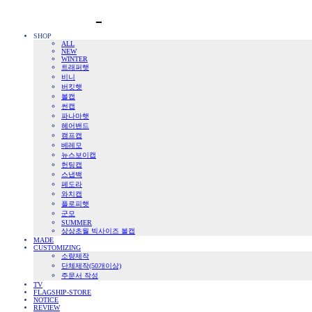
SHOP
ALL
NEW
WINTER
트래퍼햇
비니
버킷햇
볼캡
썬캡
파나마햇
헤어밴드
캠프캡
베레모
뉴스보이캡
헌팅캡
스냅백
페도라
와치캡
플로피햇
군모
SUMMER
상상초월 빅사이즈 볼캡
MADE
CUSTOMIZING
소량제작
단체제작(50개이상)
주문서 작성
TV
FLAGSHIP-STORE
NOTICE
REVIEW