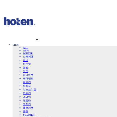
SHOP
ALL
NEW
WINTER
트래퍼햇
비니
버킷햇
볼캡
썬캡
파나마햇
헤어밴드
캠프캡
베레모
뉴스보이캡
헌팅캡
스냅백
페도라
와치캡
플로피햇
군모
SUMMER