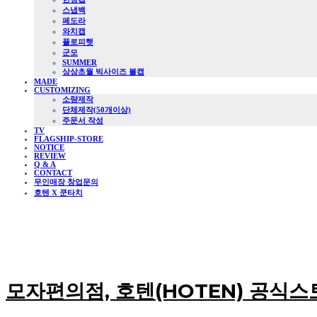
스냅백
페도라
와치캡
플로피햇
군모
SUMMER
상상초월 빅사이즈 볼캡
MADE
CUSTOMIZING
소량제작
단체제작(50개이상)
주문서 작성
TV
FLAGSHIP-STORE
NOTICE
REVIEW
Q & A
CONTACT
무인매장 창업문의
호텐 X 쿤타치
모자편의점, 호텐(HOTEN) 공식스