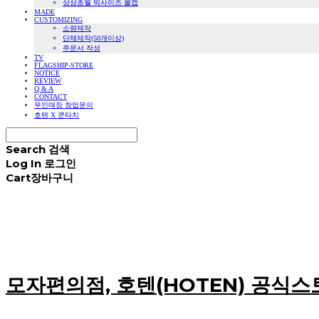
상상초월 빅사이즈 볼캡
MADE
CUSTOMIZING
소량제작
단체제작(50개이상)
주문서 작성
TV
FLAGSHIP-STORE
NOTICE
REVIEW
Q & A
CONTACT
무인매장 창업문의
호텐 X 쿤타치
Search
검색
Log In
로그인
Cart
장바구니
모자편의점, 호텐(HOTEN) 공식스