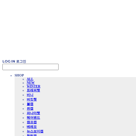
LOG IN
로그인
SHOP
ALL
NEW
WINTER
트래퍼햇
비니
버킷햇
볼캡
썬캡
파나마햇
헤어밴드
캠프캡
베레모
뉴스보이캡
헌팅캡