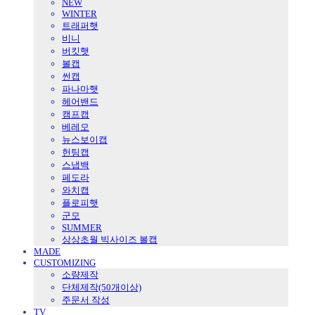
NEW
WINTER
트래퍼햇
비니
버킷햇
볼캡
썬캡
파나마햇
헤어밴드
캠프캡
베레모
뉴스보이캡
헌팅캡
스냅백
페도라
와치캡
플로피햇
군모
SUMMER
상상초월 빅사이즈 볼캡
MADE
CUSTOMIZING
소량제작
단체제작(50개이상)
주문서 작성
TV