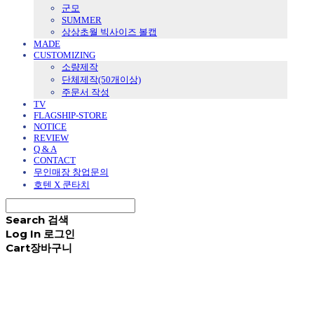
군모
SUMMER
상상초월 빅사이즈 볼캡
MADE
CUSTOMIZING
소량제작
단체제작(50개이상)
주문서 작성
TV
FLAGSHIP-STORE
NOTICE
REVIEW
Q & A
CONTACT
무인매장 창업문의
호텐 X 쿤타치
Search
검색
Log In
로그인
Cart
장바구니