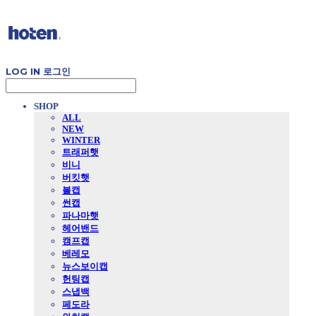
LOG IN
로그인
SHOP
ALL
NEW
WINTER
트래퍼햇
비니
버킷햇
볼캡
썬캡
파나마햇
헤어밴드
캠프캡
베레모
뉴스보이캡
헌팅캡
스냅백
페도라