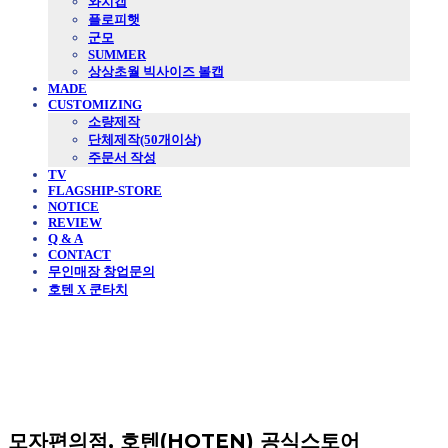
와치캡
플로피햇
군모
SUMMER
상상초월 빅사이즈 볼캡
MADE
CUSTOMIZING
소량제작
단체제작(50개이상)
주문서 작성
TV
FLAGSHIP-STORE
NOTICE
REVIEW
Q & A
CONTACT
무인매장 창업문의
호텐 X 쿤타치
모자편의점, 호텐(HOTEN) 공식스토어