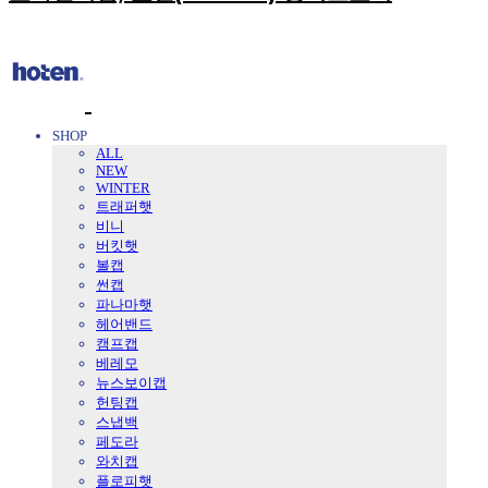
SHOP
ALL
NEW
WINTER
트래퍼햇
비니
버킷햇
볼캡
썬캡
파나마햇
헤어밴드
캠프캡
베레모
뉴스보이캡
헌팅캡
스냅백
페도라
와치캡
플로피햇