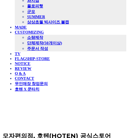
와치캡
플로피햇
군모
SUMMER
상상초월 빅사이즈 볼캡
MADE
CUSTOMIZING
소량제작
단체제작(50개이상)
주문서 작성
TV
FLAGSHIP-STORE
NOTICE
REVIEW
Q & A
CONTACT
무인매장 창업문의
호텐 X 쿤타치
모자편의점, 호텐(HOTEN) 공식스토어