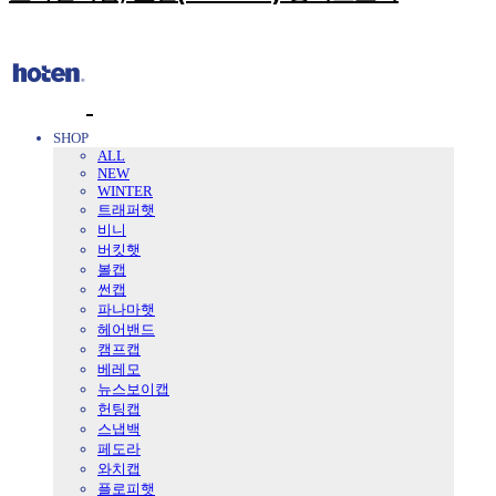
SHOP
ALL
NEW
WINTER
트래퍼햇
비니
버킷햇
볼캡
썬캡
파나마햇
헤어밴드
캠프캡
베레모
뉴스보이캡
헌팅캡
스냅백
페도라
와치캡
플로피햇