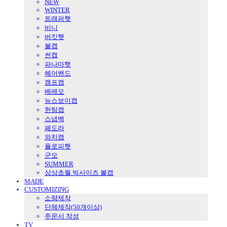
NEW
WINTER
트래퍼햇
비니
버킷햇
볼캡
썬캡
파나마햇
헤어밴드
캠프캡
베레모
뉴스보이캡
헌팅캡
스냅백
페도라
와치캡
플로피햇
군모
SUMMER
상상초월 빅사이즈 볼캡
MADE
CUSTOMIZING
소량제작
단체제작(50개이상)
주문서 작성
TV