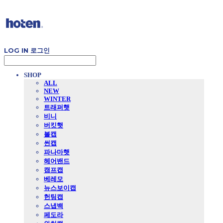
LOG IN
로그인
SHOP
ALL
NEW
WINTER
트래퍼햇
비니
버킷햇
볼캡
썬캡
파나마햇
헤어밴드
캠프캡
베레모
뉴스보이캡
헌팅캡
스냅백
페도라