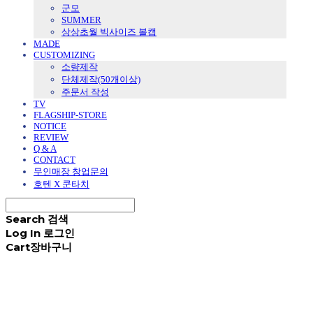
군모
SUMMER
상상초월 빅사이즈 볼캡
MADE
CUSTOMIZING
소량제작
단체제작(50개이상)
주문서 작성
TV
FLAGSHIP-STORE
NOTICE
REVIEW
Q & A
CONTACT
무인매장 창업문의
호텐 X 쿤타치
Search
검색
Log In
로그인
Cart
장바구니