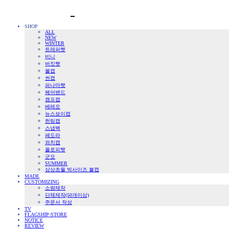
SHOP
ALL
NEW
WINTER
트래퍼햇
비니
버킷햇
볼캡
썬캡
파나마햇
헤어밴드
캠프캡
베레모
뉴스보이캡
헌팅캡
스냅백
페도라
와치캡
플로피햇
군모
SUMMER
상상초월 빅사이즈 볼캡
MADE
CUSTOMIZING
소량제작
단체제작(50개이상)
주문서 작성
TV
FLAGSHIP-STORE
NOTICE
REVIEW