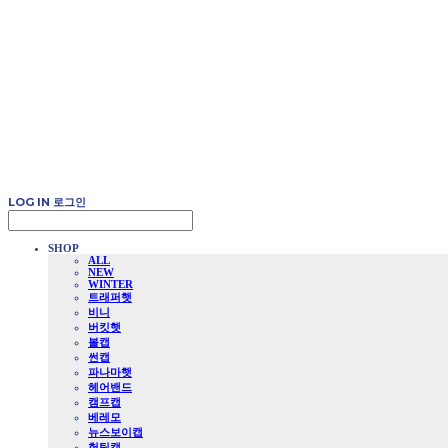
LOG IN
로그인
SHOP
ALL
NEW
WINTER
트래퍼햇
비니
버킷햇
볼캡
썬캡
파나마햇
헤어밴드
캠프캡
베레모
뉴스보이캡
헌팅캡