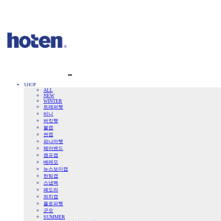
SHOP
ALL
NEW
WINTER
트래퍼햇
비니
버킷햇
볼캡
썬캡
파나마햇
헤어밴드
캠프캡
베레모
뉴스보이캡
헌팅캡
스냅백
페도라
와치캡
플로피햇
군모
SUMMER