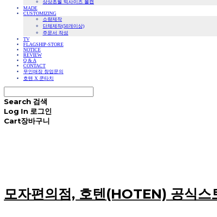
상상초월 빅사이즈 볼캡
MADE
CUSTOMIZING
소량제작
단체제작(50개이상)
주문서 작성
TV
FLAGSHIP-STORE
NOTICE
REVIEW
Q & A
CONTACT
무인매장 창업문의
호텐 X 쿤타치
Search
검색
Log In
로그인
Cart
장바구니
모자편의점, 호텐(HOTEN) 공식스