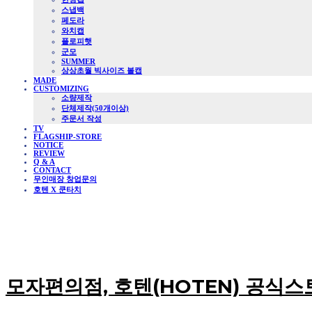
스냅백
페도라
와치캡
플로피햇
군모
SUMMER
상상초월 빅사이즈 볼캡
MADE
CUSTOMIZING
소량제작
단체제작(50개이상)
주문서 작성
TV
FLAGSHIP-STORE
NOTICE
REVIEW
Q & A
CONTACT
무인매장 창업문의
호텐 X 쿤타치
모자편의점, 호텐(HOTEN) 공식스