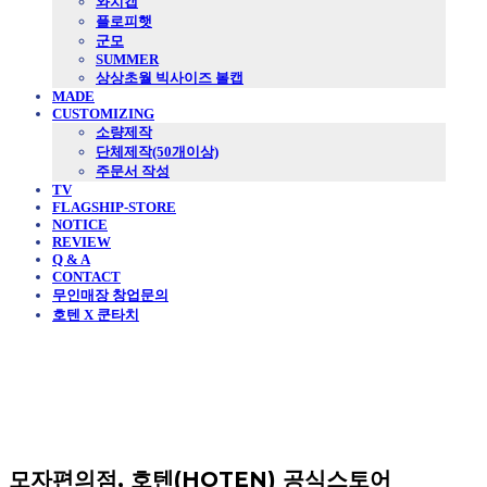
와치캡
플로피햇
군모
SUMMER
상상초월 빅사이즈 볼캡
MADE
CUSTOMIZING
소량제작
단체제작(50개이상)
주문서 작성
TV
FLAGSHIP-STORE
NOTICE
REVIEW
Q & A
CONTACT
무인매장 창업문의
호텐 X 쿤타치
모자편의점, 호텐(HOTEN) 공식스토어