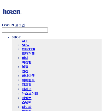
LOG IN
로그인
SHOP
ALL
NEW
WINTER
트래퍼햇
비니
버킷햇
볼캡
썬캡
파나마햇
헤어밴드
캠프캡
베레모
뉴스보이캡
헌팅캡
스냅백
페도라