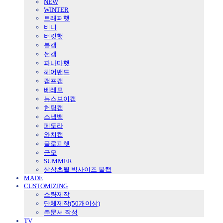
NEW
WINTER
트래퍼햇
비니
버킷햇
볼캡
썬캡
파나마햇
헤어밴드
캠프캡
베레모
뉴스보이캡
헌팅캡
스냅백
페도라
와치캡
플로피햇
군모
SUMMER
상상초월 빅사이즈 볼캡
MADE
CUSTOMIZING
소량제작
단체제작(50개이상)
주문서 작성
TV