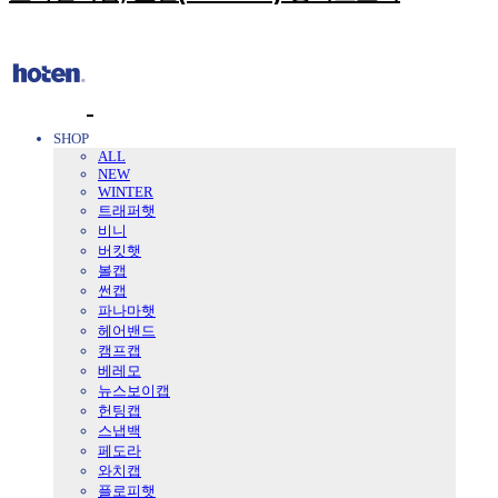
SHOP
ALL
NEW
WINTER
트래퍼햇
비니
버킷햇
볼캡
썬캡
파나마햇
헤어밴드
캠프캡
베레모
뉴스보이캡
헌팅캡
스냅백
페도라
와치캡
플로피햇