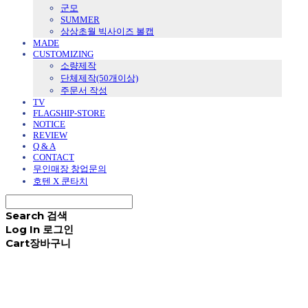
군모
SUMMER
상상초월 빅사이즈 볼캡
MADE
CUSTOMIZING
소량제작
단체제작(50개이상)
주문서 작성
TV
FLAGSHIP-STORE
NOTICE
REVIEW
Q & A
CONTACT
무인매장 창업문의
호텐 X 쿤타치
Search
검색
Log In
로그인
Cart
장바구니