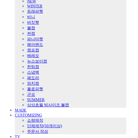
NEW
WINTER
트래퍼햇
비니
버킷햇
볼캡
썬캡
파나마햇
헤어밴드
캠프캡
베레모
뉴스보이캡
헌팅캡
스냅백
페도라
와치캡
플로피햇
군모
SUMMER
상상초월 빅사이즈 볼캡
MADE
CUSTOMIZING
소량제작
단체제작(50개이상)
주문서 작성
TV