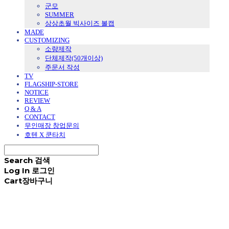
군모
SUMMER
상상초월 빅사이즈 볼캡
MADE
CUSTOMIZING
소량제작
단체제작(50개이상)
주문서 작성
TV
FLAGSHIP-STORE
NOTICE
REVIEW
Q & A
CONTACT
무인매장 창업문의
호텐 X 쿤타치
Search
검색
Log In
로그인
Cart
장바구니