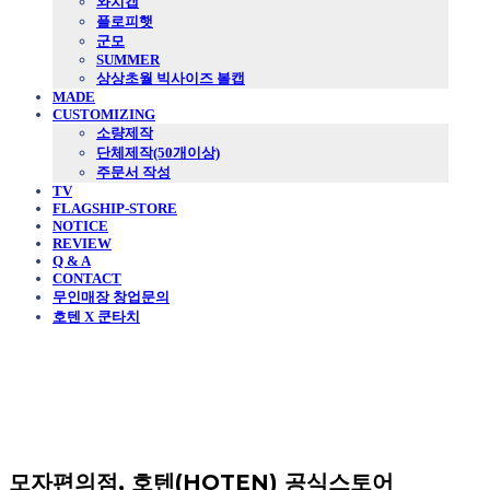
와치캡
플로피햇
군모
SUMMER
상상초월 빅사이즈 볼캡
MADE
CUSTOMIZING
소량제작
단체제작(50개이상)
주문서 작성
TV
FLAGSHIP-STORE
NOTICE
REVIEW
Q & A
CONTACT
무인매장 창업문의
호텐 X 쿤타치
모자편의점, 호텐(HOTEN) 공식스토어