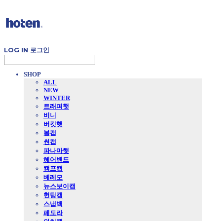
LOG IN
로그인
SHOP
ALL
NEW
WINTER
트래퍼햇
비니
버킷햇
볼캡
썬캡
파나마햇
헤어밴드
캠프캡
베레모
뉴스보이캡
헌팅캡
스냅백
페도라