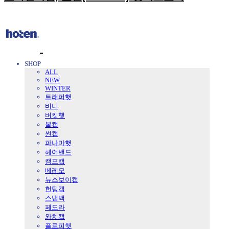
SHOP
ALL
NEW
WINTER
트래퍼햇
비니
버킷햇
볼캡
썬캡
파나마햇
헤어밴드
캠프캡
베레모
뉴스보이캡
헌팅캡
스냅백
페도라
와치캡
플로피햇