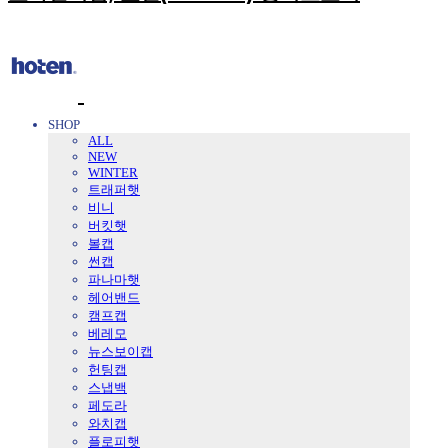
SHOP
ALL
NEW
WINTER
트래퍼햇
비니
버킷햇
볼캡
썬캡
파나마햇
헤어밴드
캠프캡
베레모
뉴스보이캡
헌팅캡
스냅백
페도라
와치캡
플로피햇