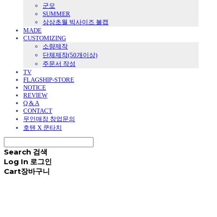
군모
SUMMER
상상초월 빅사이즈 볼캡
MADE
CUSTOMIZING
소량제작
단체제작(50개이상)
주문서 작성
TV
FLAGSHIP-STORE
NOTICE
REVIEW
Q & A
CONTACT
무인매장 창업문의
호텐 X 쿤타치
Search
검색
Log In
로그인
Cart
장바구니