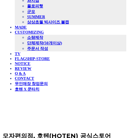
와치캡
플로피햇
군모
SUMMER
상상초월 빅사이즈 볼캡
MADE
CUSTOMIZING
소량제작
단체제작(50개이상)
주문서 작성
TV
FLAGSHIP-STORE
NOTICE
REVIEW
Q & A
CONTACT
무인매장 창업문의
호텐 X 쿤타치
모자편의점, 호텐(HOTEN) 공식스토어