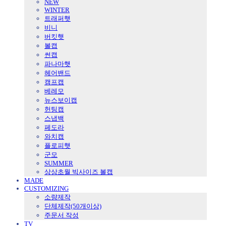
NEW
WINTER
트래퍼햇
비니
버킷햇
볼캡
썬캡
파나마햇
헤어밴드
캠프캡
베레모
뉴스보이캡
헌팅캡
스냅백
페도라
와치캡
플로피햇
군모
SUMMER
상상초월 빅사이즈 볼캡
MADE
CUSTOMIZING
소량제작
단체제작(50개이상)
주문서 작성
TV