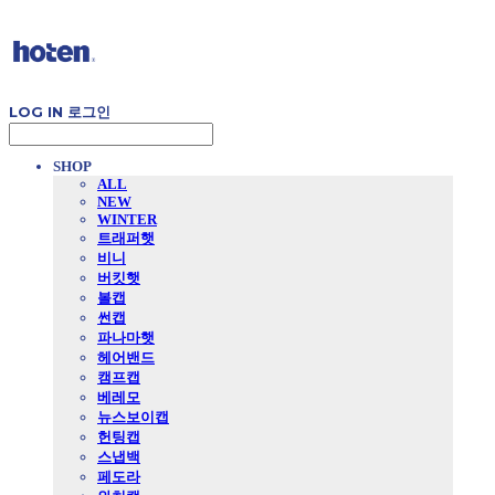
LOG IN
로그인
SHOP
ALL
NEW
WINTER
트래퍼햇
비니
버킷햇
볼캡
썬캡
파나마햇
헤어밴드
캠프캡
베레모
뉴스보이캡
헌팅캡
스냅백
페도라