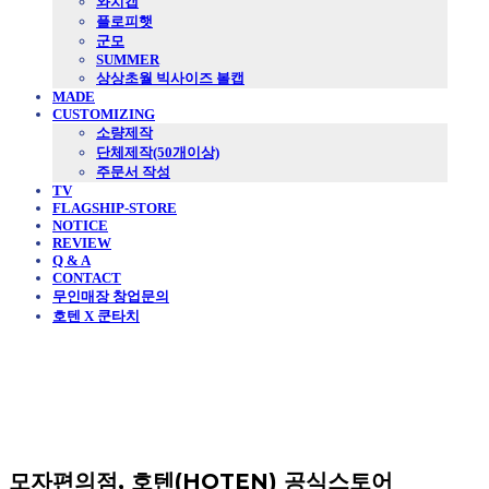
와치캡
플로피햇
군모
SUMMER
상상초월 빅사이즈 볼캡
MADE
CUSTOMIZING
소량제작
단체제작(50개이상)
주문서 작성
TV
FLAGSHIP-STORE
NOTICE
REVIEW
Q & A
CONTACT
무인매장 창업문의
호텐 X 쿤타치
모자편의점, 호텐(HOTEN) 공식스토어