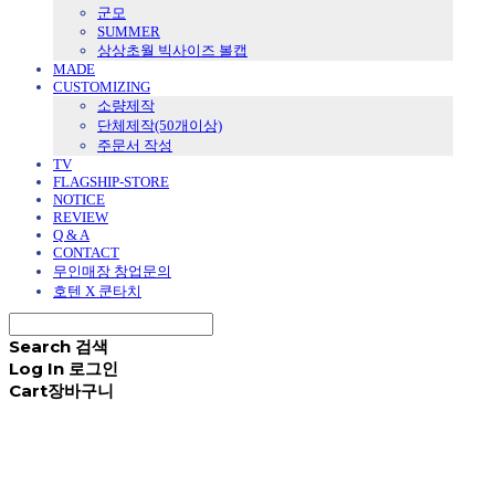
군모
SUMMER
상상초월 빅사이즈 볼캡
MADE
CUSTOMIZING
소량제작
단체제작(50개이상)
주문서 작성
TV
FLAGSHIP-STORE
NOTICE
REVIEW
Q & A
CONTACT
무인매장 창업문의
호텐 X 쿤타치
Search
검색
Log In
로그인
Cart
장바구니