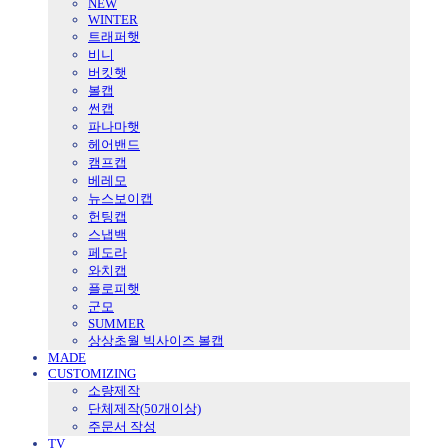
NEW
WINTER
트래퍼햇
비니
버킷햇
볼캡
썬캡
파나마햇
헤어밴드
캠프캡
베레모
뉴스보이캡
헌팅캡
스냅백
페도라
와치캡
플로피햇
군모
SUMMER
상상초월 빅사이즈 볼캡
MADE
CUSTOMIZING
소량제작
단체제작(50개이상)
주문서 작성
TV