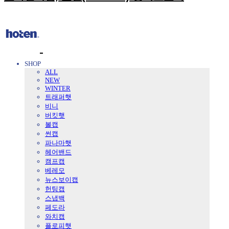
SHOP
ALL
NEW
WINTER
트래퍼햇
비니
버킷햇
볼캡
썬캡
파나마햇
헤어밴드
캠프캡
베레모
뉴스보이캡
헌팅캡
스냅백
페도라
와치캡
플로피햇