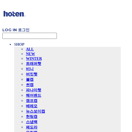
LOG IN
로그인
SHOP
ALL
NEW
WINTER
트래퍼햇
비니
버킷햇
볼캡
썬캡
파나마햇
헤어밴드
캠프캡
베레모
뉴스보이캡
헌팅캡
스냅백
페도라