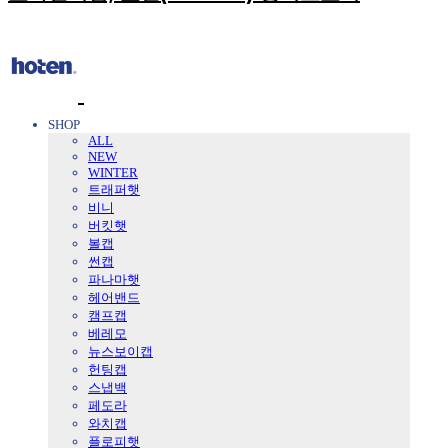
SHOP
ALL
NEW
WINTER
트래퍼햇
비니
버킷햇
볼캡
썬캡
파나마햇
헤어밴드
캠프캡
베레모
뉴스보이캡
헌팅캡
스냅백
페도라
와치캡
플로피햇