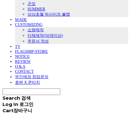
군모
SUMMER
상상초월 빅사이즈 볼캡
MADE
CUSTOMIZING
소량제작
단체제작(50개이상)
주문서 작성
TV
FLAGSHIP-STORE
NOTICE
REVIEW
Q & A
CONTACT
무인매장 창업문의
호텐 X 쿤타치
Search
검색
Log In
로그인
Cart
장바구니