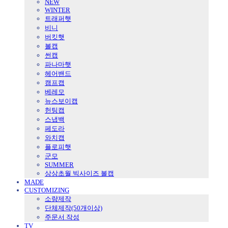
NEW
WINTER
트래퍼햇
비니
버킷햇
볼캡
썬캡
파나마햇
헤어밴드
캠프캡
베레모
뉴스보이캡
헌팅캡
스냅백
페도라
와치캡
플로피햇
군모
SUMMER
상상초월 빅사이즈 볼캡
MADE
CUSTOMIZING
소량제작
단체제작(50개이상)
주문서 작성
TV