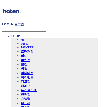
LOG IN
로그인
SHOP
ALL
NEW
WINTER
트래퍼햇
비니
버킷햇
볼캡
썬캡
파나마햇
헤어밴드
캠프캡
베레모
뉴스보이캡
헌팅캡
스냅백
페도라