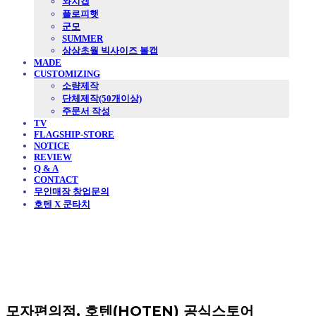
와치캡
플로피햇
군모
SUMMER
상상초월 빅사이즈 볼캡
MADE
CUSTOMIZING
소량제작
단체제작(50개이상)
주문서 작성
TV
FLAGSHIP-STORE
NOTICE
REVIEW
Q & A
CONTACT
무인매장 창업문의
호텐 X 쿤타치
모자편의점, 호텐(HOTEN) 공식스토어