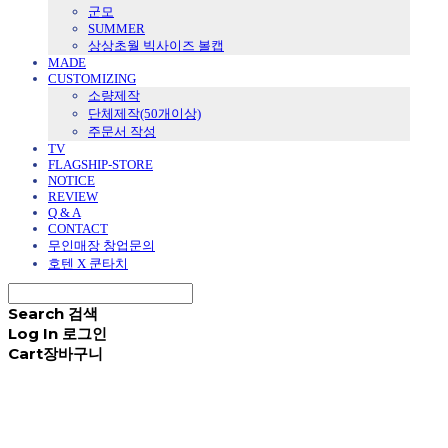
군모
SUMMER
상상초월 빅사이즈 볼캡
MADE
CUSTOMIZING
소량제작
단체제작(50개이상)
주문서 작성
TV
FLAGSHIP-STORE
NOTICE
REVIEW
Q & A
CONTACT
무인매장 창업문의
호텐 X 쿤타치
Search
검색
Log In
로그인
Cart
장바구니