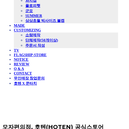
와치캡
플로피햇
군모
SUMMER
상상초월 빅사이즈 볼캡
MADE
CUSTOMIZING
소량제작
단체제작(50개이상)
주문서 작성
TV
FLAGSHIP-STORE
NOTICE
REVIEW
Q & A
CONTACT
무인매장 창업문의
호텐 X 쿤타치
모자편의점, 호텐(HOTEN) 공식스토어