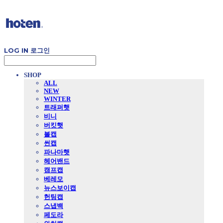
LOG IN
로그인
SHOP
ALL
NEW
WINTER
트래퍼햇
비니
버킷햇
볼캡
썬캡
파나마햇
헤어밴드
캠프캡
베레모
뉴스보이캡
헌팅캡
스냅백
페도라