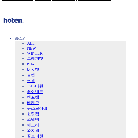
SHOP
ALL
NEW
WINTER
트래퍼햇
비니
버킷햇
볼캡
썬캡
파나마햇
헤어밴드
캠프캡
베레모
뉴스보이캡
헌팅캡
스냅백
페도라
와치캡
플로피햇