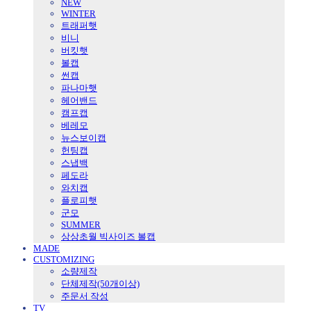
NEW
WINTER
트래퍼햇
비니
버킷햇
볼캡
썬캡
파나마햇
헤어밴드
캠프캡
베레모
뉴스보이캡
헌팅캡
스냅백
페도라
와치캡
플로피햇
군모
SUMMER
상상초월 빅사이즈 볼캡
MADE
CUSTOMIZING
소량제작
단체제작(50개이상)
주문서 작성
TV