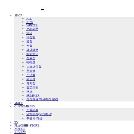
SHOP
ALL
NEW
WINTER
트래퍼햇
비니
버킷햇
볼캡
썬캡
파나마햇
헤어밴드
캠프캡
베레모
뉴스보이캡
헌팅캡
스냅백
페도라
와치캡
플로피햇
군모
SUMMER
상상초월 빅사이즈 볼캡
MADE
CUSTOMIZING
소량제작
단체제작(50개이상)
주문서 작성
TV
FLAGSHIP-STORE
NOTICE
REVIEW