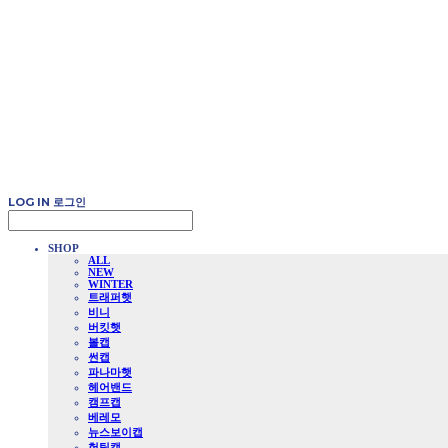
LOG IN
로그인
SHOP
ALL
NEW
WINTER
트래퍼햇
비니
버킷햇
볼캡
썬캡
파나마햇
헤어밴드
캠프캡
베레모
뉴스보이캡
헌팅캡