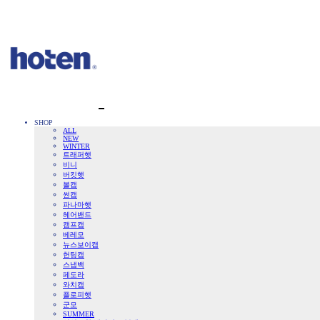
SHOP
ALL
NEW
WINTER
트래퍼햇
비니
버킷햇
볼캡
썬캡
파나마햇
헤어밴드
캠프캡
베레모
뉴스보이캡
헌팅캡
스냅백
페도라
와치캡
플로피햇
군모
SUMMER