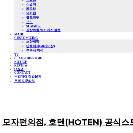
스냅백
페도라
와치캡
플로피햇
군모
SUMMER
상상초월 빅사이즈 볼캡
MADE
CUSTOMIZING
소량제작
단체제작(50개이상)
주문서 작성
TV
FLAGSHIP-STORE
NOTICE
REVIEW
Q & A
CONTACT
무인매장 창업문의
호텐 X 쿤타치
모자편의점, 호텐(HOTEN) 공식스