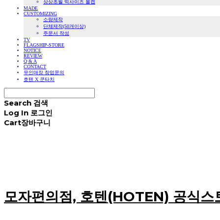
상상초월 빅사이즈 볼캡
MADE
CUSTOMIZING
소량제작
단체제작(50개이상)
주문서 작성
TV
FLAGSHIP-STORE
NOTICE
REVIEW
Q & A
CONTACT
무인매장 창업문의
호텐 X 쿤타치
Search
검색
Log In
로그인
Cart
장바구니
모자편의점, 호텐(HOTEN) 공식스