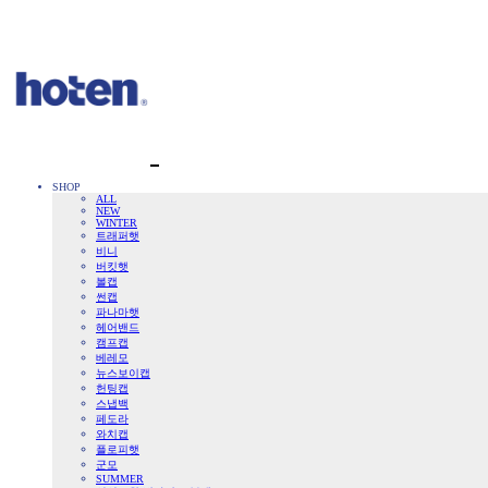
SHOP
ALL
NEW
WINTER
트래퍼햇
비니
버킷햇
볼캡
썬캡
파나마햇
헤어밴드
캠프캡
베레모
뉴스보이캡
헌팅캡
스냅백
페도라
와치캡
플로피햇
군모
SUMMER