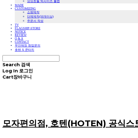
상상초월 빅사이즈 볼캡
MADE
CUSTOMIZING
소량제작
단체제작(50개이상)
주문서 작성
TV
FLAGSHIP-STORE
NOTICE
REVIEW
Q & A
CONTACT
무인매장 창업문의
호텐 X 쿤타치
Search
검색
Log In
로그인
Cart
장바구니
모자편의점, 호텐(HOTEN) 공식스