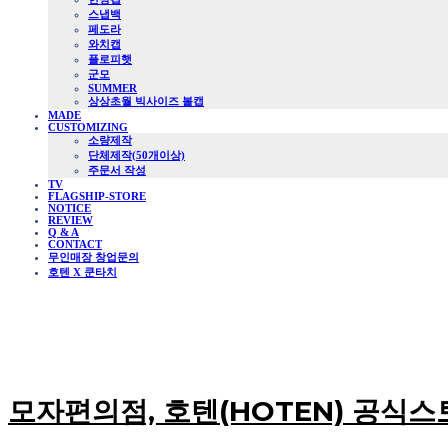
스냅백
페도라
와치캡
플로피햇
군모
SUMMER
상상초월 빅사이즈 볼캡
MADE
CUSTOMIZING
소량제작
단체제작(50개이상)
주문서 작성
TV
FLAGSHIP-STORE
NOTICE
REVIEW
Q & A
CONTACT
무인매장 창업문의
호텐 X 쿤타치
모자편의점, 호텐(HOTEN) 공식스