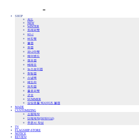
SHOP
ALL
NEW
WINTER
트래퍼햇
비니
버킷햇
볼캡
썬캡
파나마햇
헤어밴드
캠프캡
베레모
뉴스보이캡
헌팅캡
스냅백
페도라
와치캡
플로피햇
군모
SUMMER
상상초월 빅사이즈 볼캡
MADE
CUSTOMIZING
소량제작
단체제작(50개이상)
주문서 작성
TV
FLAGSHIP-STORE
NOTICE
REVIEW