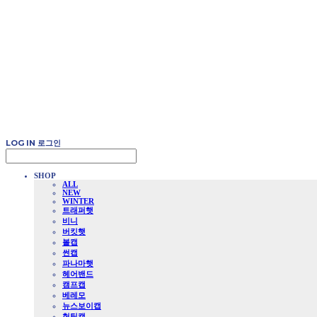
LOG IN
로그인
SHOP
ALL
NEW
WINTER
트래퍼햇
비니
버킷햇
볼캡
썬캡
파나마햇
헤어밴드
캠프캡
베레모
뉴스보이캡
헌팅캡