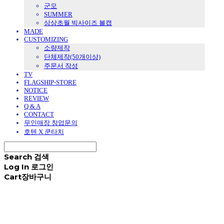
군모
SUMMER
상상초월 빅사이즈 볼캡
MADE
CUSTOMIZING
소량제작
단체제작(50개이상)
주문서 작성
TV
FLAGSHIP-STORE
NOTICE
REVIEW
Q & A
CONTACT
무인매장 창업문의
호텐 X 쿤타치
Search
검색
Log In
로그인
Cart
장바구니