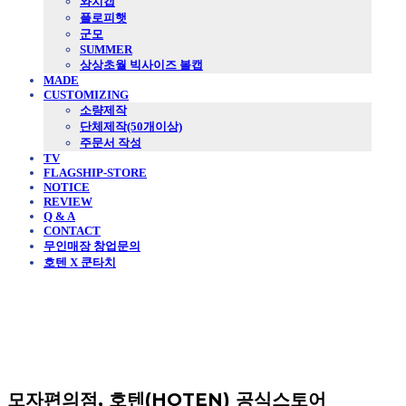
와치캡
플로피햇
군모
SUMMER
상상초월 빅사이즈 볼캡
MADE
CUSTOMIZING
소량제작
단체제작(50개이상)
주문서 작성
TV
FLAGSHIP-STORE
NOTICE
REVIEW
Q & A
CONTACT
무인매장 창업문의
호텐 X 쿤타치
모자편의점, 호텐(HOTEN) 공식스토어