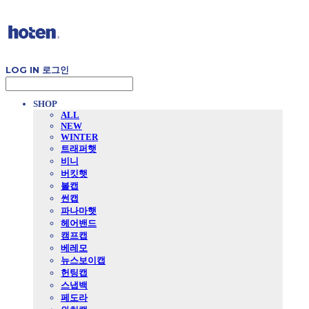
LOG IN
로그인
SHOP
ALL
NEW
WINTER
트래퍼햇
비니
버킷햇
볼캡
썬캡
파나마햇
헤어밴드
캠프캡
베레모
뉴스보이캡
헌팅캡
스냅백
페도라