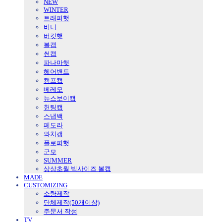
NEW
WINTER
트래퍼햇
비니
버킷햇
볼캡
썬캡
파나마햇
헤어밴드
캠프캡
베레모
뉴스보이캡
헌팅캡
스냅백
페도라
와치캡
플로피햇
군모
SUMMER
상상초월 빅사이즈 볼캡
MADE
CUSTOMIZING
소량제작
단체제작(50개이상)
주문서 작성
TV