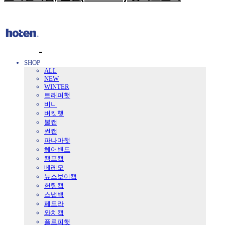
SHOP
ALL
NEW
WINTER
트래퍼햇
비니
버킷햇
볼캡
썬캡
파나마햇
헤어밴드
캠프캡
베레모
뉴스보이캡
헌팅캡
스냅백
페도라
와치캡
플로피햇