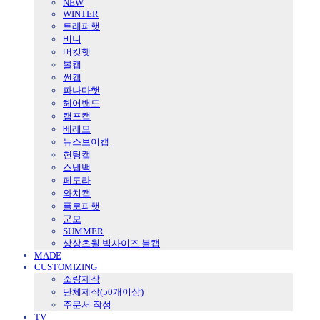
NEW
WINTER
트래퍼햇
비니
버킷햇
볼캡
썬캡
파나마햇
헤어밴드
캠프캡
베레모
뉴스보이캡
헌팅캡
스냅백
페도라
와치캡
플로피햇
군모
SUMMER
상상초월 빅사이즈 볼캡
MADE
CUSTOMIZING
소량제작
단체제작(50개이상)
주문서 작성
TV