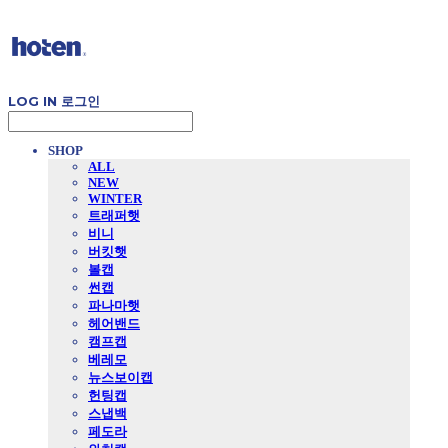
LOG IN
로그인
SHOP
ALL
NEW
WINTER
트래퍼햇
비니
버킷햇
볼캡
썬캡
파나마햇
헤어밴드
캠프캡
베레모
뉴스보이캡
헌팅캡
스냅백
페도라