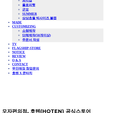
와치캡
플로피햇
군모
SUMMER
상상초월 빅사이즈 볼캡
MADE
CUSTOMIZING
소량제작
단체제작(50개이상)
주문서 작성
TV
FLAGSHIP-STORE
NOTICE
REVIEW
Q & A
CONTACT
무인매장 창업문의
호텐 X 쿤타치
모자편의점, 호텐(HOTEN) 공식스토어