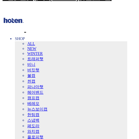
SHOP
ALL
NEW
WINTER
트래퍼햇
비니
버킷햇
볼캡
썬캡
파나마햇
헤어밴드
캠프캡
베레모
뉴스보이캡
헌팅캡
스냅백
페도라
와치캡
플로피햇