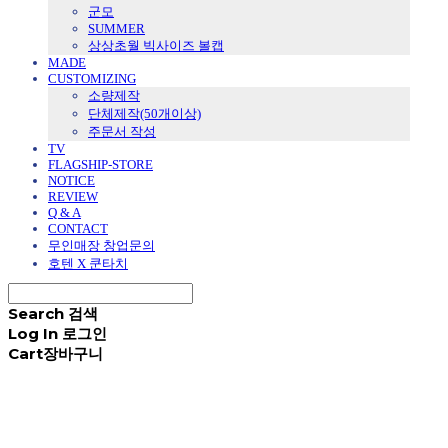
군모
SUMMER
상상초월 빅사이즈 볼캡
MADE
CUSTOMIZING
소량제작
단체제작(50개이상)
주문서 작성
TV
FLAGSHIP-STORE
NOTICE
REVIEW
Q & A
CONTACT
무인매장 창업문의
호텐 X 쿤타치
Search
검색
Log In
로그인
Cart
장바구니