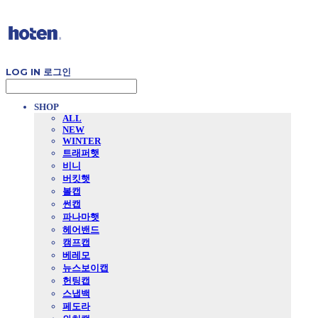
LOG IN
로그인
SHOP
ALL
NEW
WINTER
트래퍼햇
비니
버킷햇
볼캡
썬캡
파나마햇
헤어밴드
캠프캡
베레모
뉴스보이캡
헌팅캡
스냅백
페도라