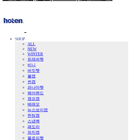
SHOP
ALL
NEW
WINTER
트래퍼햇
비니
버킷햇
볼캡
썬캡
파나마햇
헤어밴드
캠프캡
베레모
뉴스보이캡
헌팅캡
스냅백
페도라
와치캡
플로피햇