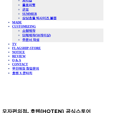
와치캡
플로피햇
군모
SUMMER
상상초월 빅사이즈 볼캡
MADE
CUSTOMIZING
소량제작
단체제작(50개이상)
주문서 작성
TV
FLAGSHIP-STORE
NOTICE
REVIEW
Q & A
CONTACT
무인매장 창업문의
호텐 X 쿤타치
모자편의점, 호텐(HOTEN) 공식스토어