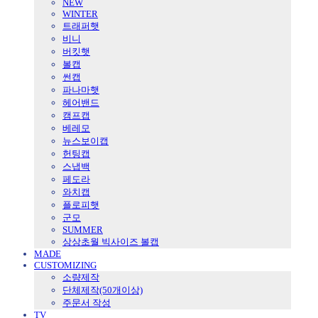
NEW
WINTER
트래퍼햇
비니
버킷햇
볼캡
썬캡
파나마햇
헤어밴드
캠프캡
베레모
뉴스보이캡
헌팅캡
스냅백
페도라
와치캡
플로피햇
군모
SUMMER
상상초월 빅사이즈 볼캡
MADE
CUSTOMIZING
소량제작
단체제작(50개이상)
주문서 작성
TV