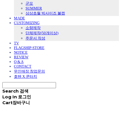
군모
SUMMER
상상초월 빅사이즈 볼캡
MADE
CUSTOMIZING
소량제작
단체제작(50개이상)
주문서 작성
TV
FLAGSHIP-STORE
NOTICE
REVIEW
Q & A
CONTACT
무인매장 창업문의
호텐 X 쿤타치
Search
검색
Log In
로그인
Cart
장바구니