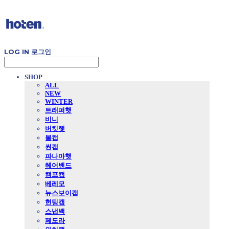
LOG IN
로그인
SHOP
ALL
NEW
WINTER
트래퍼햇
비니
버킷햇
볼캡
썬캡
파나마햇
헤어밴드
캠프캡
베레모
뉴스보이캡
헌팅캡
스냅백
페도라