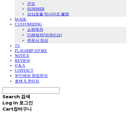
군모
SUMMER
상상초월 빅사이즈 볼캡
MADE
CUSTOMIZING
소량제작
단체제작(50개이상)
주문서 작성
TV
FLAGSHIP-STORE
NOTICE
REVIEW
Q & A
CONTACT
무인매장 창업문의
호텐 X 쿤타치
Search
검색
Log In
로그인
Cart
장바구니