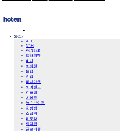
SHOP
ALL
NEW
WINTER
트래퍼햇
비니
버킷햇
볼캡
썬캡
파나마햇
헤어밴드
캠프캡
베레모
뉴스보이캡
헌팅캡
스냅백
페도라
와치캡
플로피햇