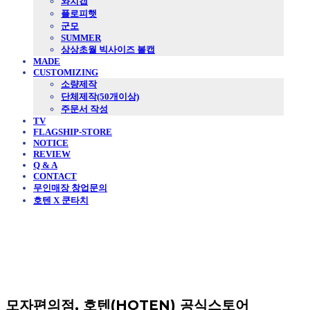
와치캡
플로피햇
군모
SUMMER
상상초월 빅사이즈 볼캡
MADE
CUSTOMIZING
소량제작
단체제작(50개이상)
주문서 작성
TV
FLAGSHIP-STORE
NOTICE
REVIEW
Q & A
CONTACT
무인매장 창업문의
호텐 X 쿤타치
모자편의점, 호텐(HOTEN) 공식스토어