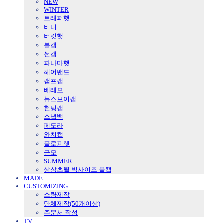
NEW
WINTER
트래퍼햇
비니
버킷햇
볼캡
썬캡
파나마햇
헤어밴드
캠프캡
베레모
뉴스보이캡
헌팅캡
스냅백
페도라
와치캡
플로피햇
군모
SUMMER
상상초월 빅사이즈 볼캡
MADE
CUSTOMIZING
소량제작
단체제작(50개이상)
주문서 작성
TV