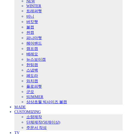
NEW
WINTER
트래퍼햇
비니
버킷햇
볼캡
썬캡
파나마햇
헤어밴드
캠프캡
베레모
뉴스보이캡
헌팅캡
스냅백
페도라
와치캡
플로피햇
군모
SUMMER
상상초월 빅사이즈 볼캡
MADE
CUSTOMIZING
소량제작
단체제작(50개이상)
주문서 작성
TV