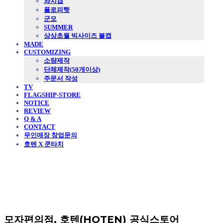
와치캡
플로피햇
군모
SUMMER
상상초월 빅사이즈 볼캡
MADE
CUSTOMIZING
소량제작
단체제작(50개이상)
주문서 작성
TV
FLAGSHIP-STORE
NOTICE
REVIEW
Q & A
CONTACT
무인매장 창업문의
호텐 X 쿤타치
모자편의점, 호텐(HOTEN) 공식스토어