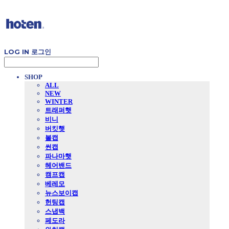
LOG IN
로그인
SHOP
ALL
NEW
WINTER
트래퍼햇
비니
버킷햇
볼캡
썬캡
파나마햇
헤어밴드
캠프캡
베레모
뉴스보이캡
헌팅캡
스냅백
페도라