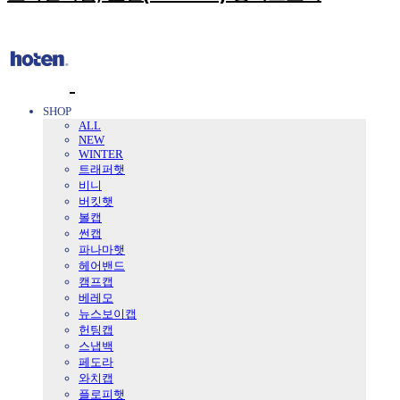
SHOP
ALL
NEW
WINTER
트래퍼햇
비니
버킷햇
볼캡
썬캡
파나마햇
헤어밴드
캠프캡
베레모
뉴스보이캡
헌팅캡
스냅백
페도라
와치캡
플로피햇