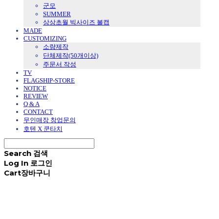
군모
SUMMER
상상초월 빅사이즈 볼캡
MADE
CUSTOMIZING
소량제작
단체제작(50개이상)
주문서 작성
TV
FLAGSHIP-STORE
NOTICE
REVIEW
Q & A
CONTACT
무인매장 창업문의
호텐 X 쿤타치
Search
검색
Log In
로그인
Cart
장바구니