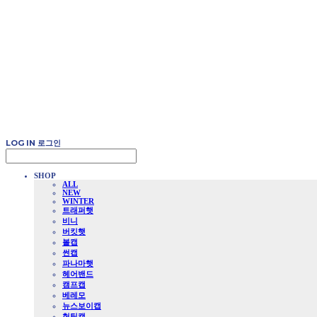
LOG IN
로그인
SHOP
ALL
NEW
WINTER
트래퍼햇
비니
버킷햇
볼캡
썬캡
파나마햇
헤어밴드
캠프캡
베레모
뉴스보이캡
헌팅캡