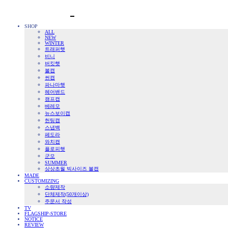
SHOP
ALL
NEW
WINTER
트래퍼햇
비니
버킷햇
볼캡
썬캡
파나마햇
헤어밴드
캠프캡
베레모
뉴스보이캡
헌팅캡
스냅백
페도라
와치캡
플로피햇
군모
SUMMER
상상초월 빅사이즈 볼캡
MADE
CUSTOMIZING
소량제작
단체제작(50개이상)
주문서 작성
TV
FLAGSHIP-STORE
NOTICE
REVIEW