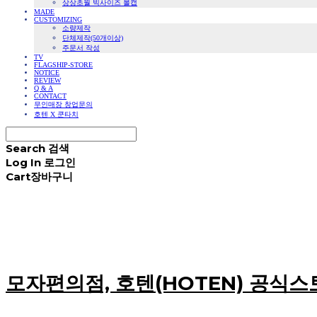
상상초월 빅사이즈 볼캡
MADE
CUSTOMIZING
소량제작
단체제작(50개이상)
주문서 작성
TV
FLAGSHIP-STORE
NOTICE
REVIEW
Q & A
CONTACT
무인매장 창업문의
호텐 X 쿤타치
Search
검색
Log In
로그인
Cart
장바구니
모자편의점, 호텐(HOTEN) 공식스