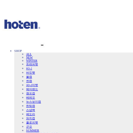
SHOP
ALL
NEW
WINTER
트래퍼햇
비니
버킷햇
볼캡
썬캡
파나마햇
헤어밴드
캠프캡
베레모
뉴스보이캡
헌팅캡
스냅백
페도라
와치캡
플로피햇
군모
SUMMER