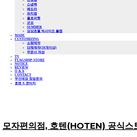
스냅백
페도라
와치캡
플로피햇
군모
SUMMER
상상초월 빅사이즈 볼캡
MADE
CUSTOMIZING
소량제작
단체제작(50개이상)
주문서 작성
TV
FLAGSHIP-STORE
NOTICE
REVIEW
Q & A
CONTACT
무인매장 창업문의
호텐 X 쿤타치
모자편의점, 호텐(HOTEN) 공식스