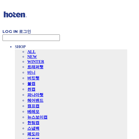
LOG IN
로그인
SHOP
ALL
NEW
WINTER
트래퍼햇
비니
버킷햇
볼캡
썬캡
파나마햇
헤어밴드
캠프캡
베레모
뉴스보이캡
헌팅캡
스냅백
페도라