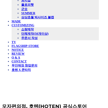
와치캡
플로피햇
군모
SUMMER
상상초월 빅사이즈 볼캡
MADE
CUSTOMIZING
소량제작
단체제작(50개이상)
주문서 작성
TV
FLAGSHIP-STORE
NOTICE
REVIEW
Q & A
CONTACT
무인매장 창업문의
호텐 X 쿤타치
모자편의점, 호텐(HOTEN) 공식스토어