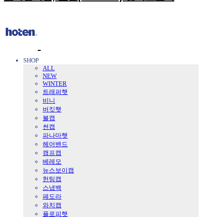
SHOP
ALL
NEW
WINTER
트래퍼햇
비니
버킷햇
볼캡
썬캡
파나마햇
헤어밴드
캠프캡
베레모
뉴스보이캡
헌팅캡
스냅백
페도라
와치캡
플로피햇