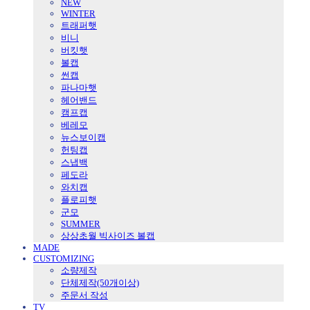
NEW
WINTER
트래퍼햇
비니
버킷햇
볼캡
썬캡
파나마햇
헤어밴드
캠프캡
베레모
뉴스보이캡
헌팅캡
스냅백
페도라
와치캡
플로피햇
군모
SUMMER
상상초월 빅사이즈 볼캡
MADE
CUSTOMIZING
소량제작
단체제작(50개이상)
주문서 작성
TV