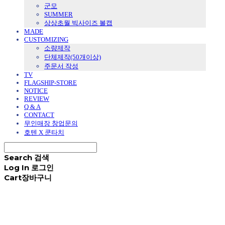
군모
SUMMER
상상초월 빅사이즈 볼캡
MADE
CUSTOMIZING
소량제작
단체제작(50개이상)
주문서 작성
TV
FLAGSHIP-STORE
NOTICE
REVIEW
Q & A
CONTACT
무인매장 창업문의
호텐 X 쿤타치
Search
검색
Log In
로그인
Cart
장바구니