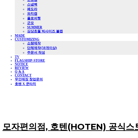
스냅백
페도라
와치캡
플로피햇
군모
SUMMER
상상초월 빅사이즈 볼캡
MADE
CUSTOMIZING
소량제작
단체제작(50개이상)
주문서 작성
TV
FLAGSHIP-STORE
NOTICE
REVIEW
Q & A
CONTACT
무인매장 창업문의
호텐 X 쿤타치
모자편의점, 호텐(HOTEN) 공식스