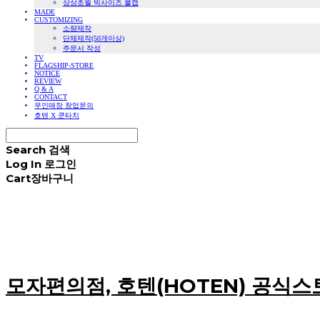
상상초월 빅사이즈 볼캡
MADE
CUSTOMIZING
소량제작
단체제작(50개이상)
주문서 작성
TV
FLAGSHIP-STORE
NOTICE
REVIEW
Q & A
CONTACT
무인매장 창업문의
호텐 X 쿤타치
Search
검색
Log In
로그인
Cart
장바구니
모자편의점, 호텐(HOTEN) 공식스