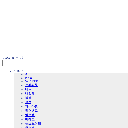
LOG IN
로그인
SHOP
ALL
NEW
WINTER
트래퍼햇
비니
버킷햇
볼캡
썬캡
파나마햇
헤어밴드
캠프캡
베레모
뉴스보이캡
헌팅캡