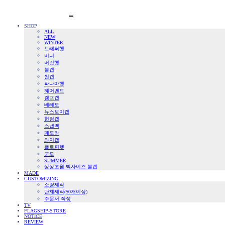
SHOP
ALL
NEW
WINTER
트래퍼햇
비니
버킷햇
볼캡
썬캡
파나마햇
헤어밴드
캠프캡
베레모
뉴스보이캡
헌팅캡
스냅백
페도라
와치캡
플로피햇
군모
SUMMER
상상초월 빅사이즈 볼캡
MADE
CUSTOMIZING
소량제작
단체제작(50개이상)
주문서 작성
TV
FLAGSHIP-STORE
NOTICE
REVIEW