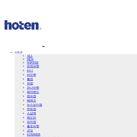
SHOP
ALL
NEW
WINTER
트래퍼햇
비니
버킷햇
볼캡
썬캡
파나마햇
헤어밴드
캠프캡
베레모
뉴스보이캡
헌팅캡
스냅백
페도라
와치캡
플로피햇
군모
SUMMER