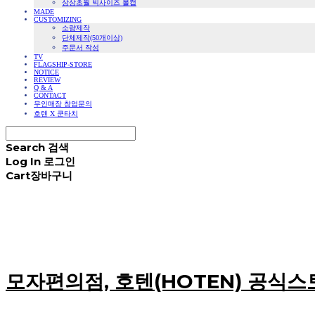
상상초월 빅사이즈 볼캡
MADE
CUSTOMIZING
소량제작
단체제작(50개이상)
주문서 작성
TV
FLAGSHIP-STORE
NOTICE
REVIEW
Q & A
CONTACT
무인매장 창업문의
호텐 X 쿤타치
Search
검색
Log In
로그인
Cart
장바구니
모자편의점, 호텐(HOTEN) 공식스