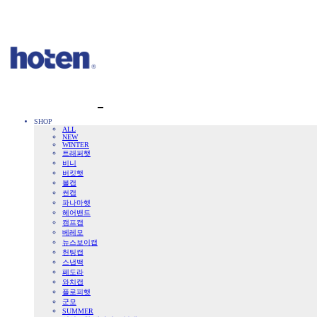
SHOP
ALL
NEW
WINTER
트래퍼햇
비니
버킷햇
볼캡
썬캡
파나마햇
헤어밴드
캠프캡
베레모
뉴스보이캡
헌팅캡
스냅백
페도라
와치캡
플로피햇
군모
SUMMER