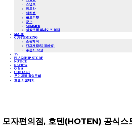
스냅백
페도라
와치캡
플로피햇
군모
SUMMER
상상초월 빅사이즈 볼캡
MADE
CUSTOMIZING
소량제작
단체제작(50개이상)
주문서 작성
TV
FLAGSHIP-STORE
NOTICE
REVIEW
Q & A
CONTACT
무인매장 창업문의
호텐 X 쿤타치
모자편의점, 호텐(HOTEN) 공식스