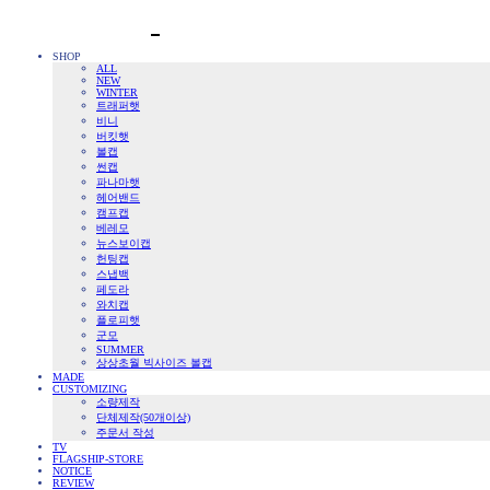
SHOP
ALL
NEW
WINTER
트래퍼햇
비니
버킷햇
볼캡
썬캡
파나마햇
헤어밴드
캠프캡
베레모
뉴스보이캡
헌팅캡
스냅백
페도라
와치캡
플로피햇
군모
SUMMER
상상초월 빅사이즈 볼캡
MADE
CUSTOMIZING
소량제작
단체제작(50개이상)
주문서 작성
TV
FLAGSHIP-STORE
NOTICE
REVIEW