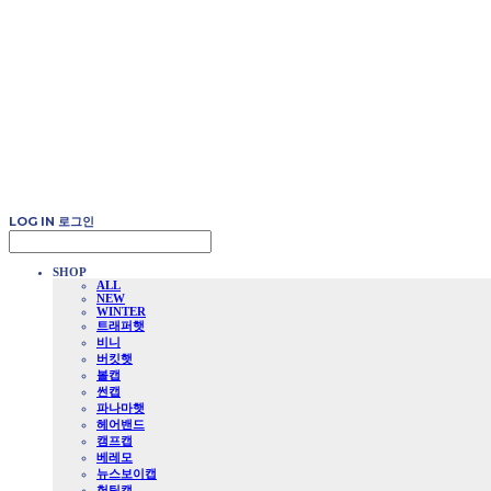
LOG IN
로그인
SHOP
ALL
NEW
WINTER
트래퍼햇
비니
버킷햇
볼캡
썬캡
파나마햇
헤어밴드
캠프캡
베레모
뉴스보이캡
헌팅캡