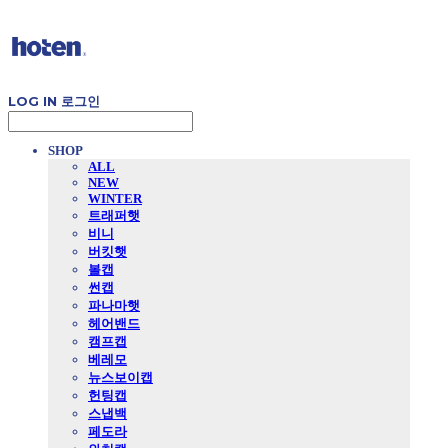
LOG IN
로그인
SHOP
ALL
NEW
WINTER
트래퍼햇
비니
버킷햇
볼캡
썬캡
파나마햇
헤어밴드
캠프캡
베레모
뉴스보이캡
헌팅캡
스냅백
페도라