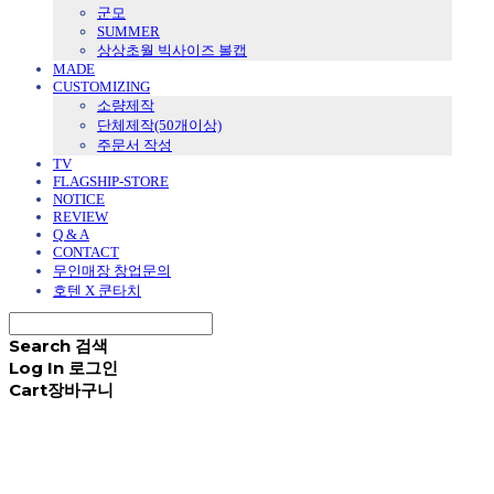
군모
SUMMER
상상초월 빅사이즈 볼캡
MADE
CUSTOMIZING
소량제작
단체제작(50개이상)
주문서 작성
TV
FLAGSHIP-STORE
NOTICE
REVIEW
Q & A
CONTACT
무인매장 창업문의
호텐 X 쿤타치
Search
검색
Log In
로그인
Cart
장바구니