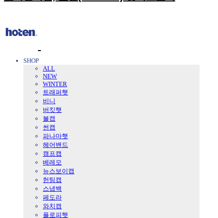
SHOP
ALL
NEW
WINTER
트래퍼햇
비니
버킷햇
볼캡
썬캡
파나마햇
헤어밴드
캠프캡
베레모
뉴스보이캡
헌팅캡
스냅백
페도라
와치캡
플로피햇