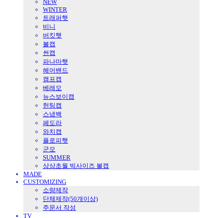
NEW
WINTER
트래퍼햇
비니
버킷햇
볼캡
썬캡
파나마햇
헤어밴드
캠프캡
베레모
뉴스보이캡
헌팅캡
스냅백
페도라
와치캡
플로피햇
군모
SUMMER
상상초월 빅사이즈 볼캡
MADE
CUSTOMIZING
소량제작
단체제작(50개이상)
주문서 작성
TV