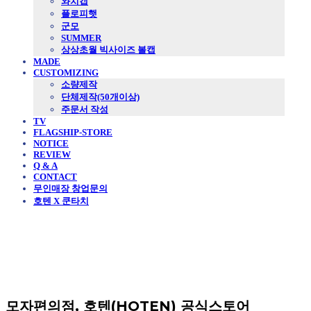
와치캡
플로피햇
군모
SUMMER
상상초월 빅사이즈 볼캡
MADE
CUSTOMIZING
소량제작
단체제작(50개이상)
주문서 작성
TV
FLAGSHIP-STORE
NOTICE
REVIEW
Q & A
CONTACT
무인매장 창업문의
호텐 X 쿤타치
모자편의점, 호텐(HOTEN) 공식스토어