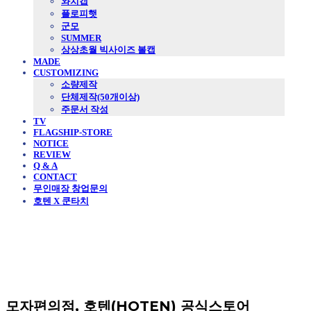
와치캡
플로피햇
군모
SUMMER
상상초월 빅사이즈 볼캡
MADE
CUSTOMIZING
소량제작
단체제작(50개이상)
주문서 작성
TV
FLAGSHIP-STORE
NOTICE
REVIEW
Q & A
CONTACT
무인매장 창업문의
호텐 X 쿤타치
모자편의점, 호텐(HOTEN) 공식스토어