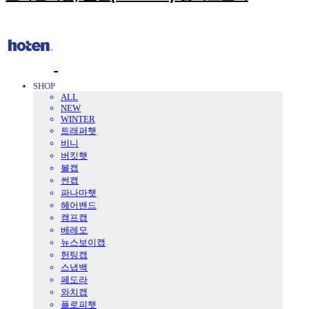
SHOP
ALL
NEW
WINTER
트래퍼햇
비니
버킷햇
볼캡
썬캡
파나마햇
헤어밴드
캠프캡
베레모
뉴스보이캡
헌팅캡
스냅백
페도라
와치캡
플로피햇