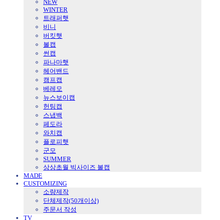
NEW
WINTER
트래퍼햇
비니
버킷햇
볼캡
썬캡
파나마햇
헤어밴드
캠프캡
베레모
뉴스보이캡
헌팅캡
스냅백
페도라
와치캡
플로피햇
군모
SUMMER
상상초월 빅사이즈 볼캡
MADE
CUSTOMIZING
소량제작
단체제작(50개이상)
주문서 작성
TV