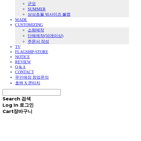
군모
SUMMER
상상초월 빅사이즈 볼캡
MADE
CUSTOMIZING
소량제작
단체제작(50개이상)
주문서 작성
TV
FLAGSHIP-STORE
NOTICE
REVIEW
Q & A
CONTACT
무인매장 창업문의
호텐 X 쿤타치
Search
검색
Log In
로그인
Cart
장바구니