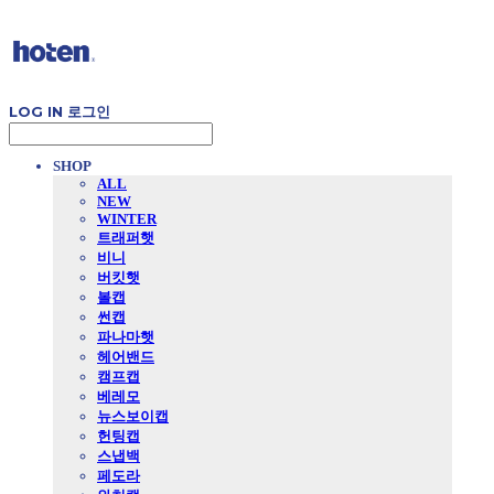
LOG IN
로그인
SHOP
ALL
NEW
WINTER
트래퍼햇
비니
버킷햇
볼캡
썬캡
파나마햇
헤어밴드
캠프캡
베레모
뉴스보이캡
헌팅캡
스냅백
페도라