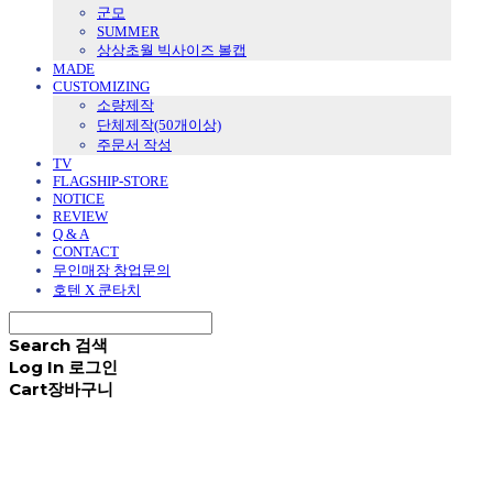
군모
SUMMER
상상초월 빅사이즈 볼캡
MADE
CUSTOMIZING
소량제작
단체제작(50개이상)
주문서 작성
TV
FLAGSHIP-STORE
NOTICE
REVIEW
Q & A
CONTACT
무인매장 창업문의
호텐 X 쿤타치
Search
검색
Log In
로그인
Cart
장바구니