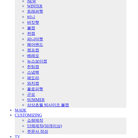
NEW
WINTER
트래퍼햇
비니
버킷햇
볼캡
썬캡
파나마햇
헤어밴드
캠프캡
베레모
뉴스보이캡
헌팅캡
스냅백
페도라
와치캡
플로피햇
군모
SUMMER
상상초월 빅사이즈 볼캡
MADE
CUSTOMIZING
소량제작
단체제작(50개이상)
주문서 작성
TV