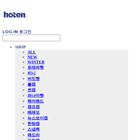
LOG IN
로그인
SHOP
ALL
NEW
WINTER
트래퍼햇
비니
버킷햇
볼캡
썬캡
파나마햇
헤어밴드
캠프캡
베레모
뉴스보이캡
헌팅캡
스냅백
페도라