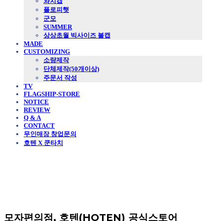
와치캡
플로피햇
군모
SUMMER
상상초월 빅사이즈 볼캡
MADE
CUSTOMIZING
소량제작
단체제작(50개이상)
주문서 작성
TV
FLAGSHIP-STORE
NOTICE
REVIEW
Q & A
CONTACT
무인매장 창업문의
호텐 X 쿤타치
모자편의점, 호텐(HOTEN) 공식스토어