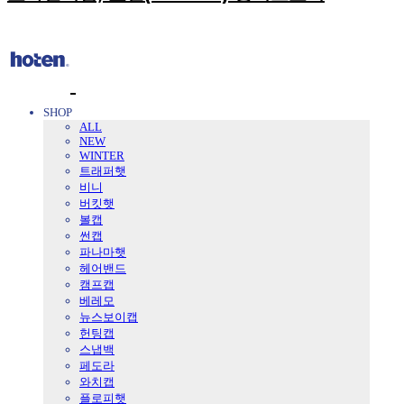
SHOP
ALL
NEW
WINTER
트래퍼햇
비니
버킷햇
볼캡
썬캡
파나마햇
헤어밴드
캠프캡
베레모
뉴스보이캡
헌팅캡
스냅백
페도라
와치캡
플로피햇