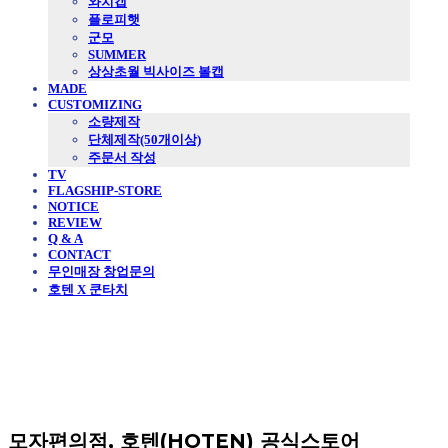
와치캡
플로피햇
군모
SUMMER
상상초월 빅사이즈 볼캡
MADE
CUSTOMIZING
소량제작
단체제작(50개이상)
주문서 작성
TV
FLAGSHIP-STORE
NOTICE
REVIEW
Q & A
CONTACT
무인매장 창업문의
호텐 X 쿤타치
모자편의점, 호텐(HOTEN) 공식스토어