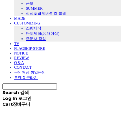
군모
SUMMER
상상초월 빅사이즈 볼캡
MADE
CUSTOMIZING
소량제작
단체제작(50개이상)
주문서 작성
TV
FLAGSHIP-STORE
NOTICE
REVIEW
Q & A
CONTACT
무인매장 창업문의
호텐 X 쿤타치
Search
검색
Log In
로그인
Cart
장바구니