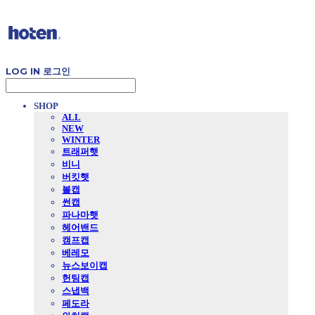
LOG IN
로그인
SHOP
ALL
NEW
WINTER
트래퍼햇
비니
버킷햇
볼캡
썬캡
파나마햇
헤어밴드
캠프캡
베레모
뉴스보이캡
헌팅캡
스냅백
페도라