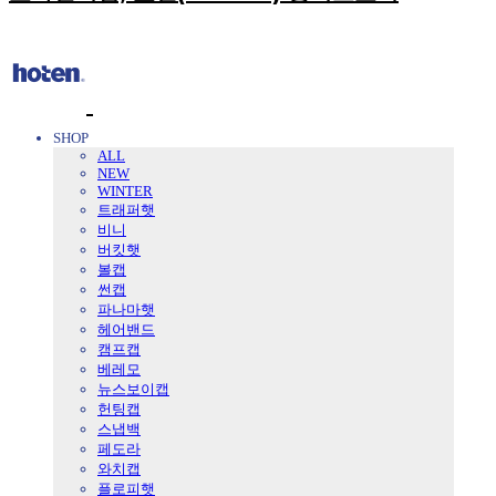
SHOP
ALL
NEW
WINTER
트래퍼햇
비니
버킷햇
볼캡
썬캡
파나마햇
헤어밴드
캠프캡
베레모
뉴스보이캡
헌팅캡
스냅백
페도라
와치캡
플로피햇