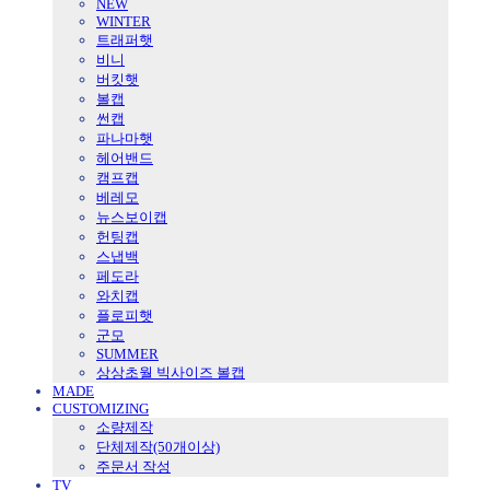
NEW
WINTER
트래퍼햇
비니
버킷햇
볼캡
썬캡
파나마햇
헤어밴드
캠프캡
베레모
뉴스보이캡
헌팅캡
스냅백
페도라
와치캡
플로피햇
군모
SUMMER
상상초월 빅사이즈 볼캡
MADE
CUSTOMIZING
소량제작
단체제작(50개이상)
주문서 작성
TV