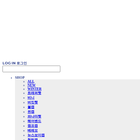
LOG IN
로그인
SHOP
ALL
NEW
WINTER
트래퍼햇
비니
버킷햇
볼캡
썬캡
파나마햇
헤어밴드
캠프캡
베레모
뉴스보이캡
헌팅캡