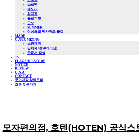
스냅백
페도라
와치캡
플로피햇
군모
SUMMER
상상초월 빅사이즈 볼캡
MADE
CUSTOMIZING
소량제작
단체제작(50개이상)
주문서 작성
TV
FLAGSHIP-STORE
NOTICE
REVIEW
Q & A
CONTACT
무인매장 창업문의
호텐 X 쿤타치
모자편의점, 호텐(HOTEN) 공식스