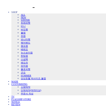
SHOP
ALL
NEW
WINTER
트래퍼햇
비니
버킷햇
볼캡
썬캡
파나마햇
헤어밴드
캠프캡
베레모
뉴스보이캡
헌팅캡
스냅백
페도라
와치캡
플로피햇
군모
SUMMER
상상초월 빅사이즈 볼캡
MADE
CUSTOMIZING
소량제작
단체제작(50개이상)
주문서 작성
TV
FLAGSHIP-STORE
NOTICE
REVIEW