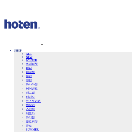
SHOP
ALL
NEW
WINTER
트래퍼햇
비니
버킷햇
볼캡
썬캡
파나마햇
헤어밴드
캠프캡
베레모
뉴스보이캡
헌팅캡
스냅백
페도라
와치캡
플로피햇
군모
SUMMER