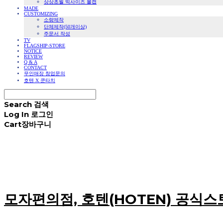
상상초월 빅사이즈 볼캡
MADE
CUSTOMIZING
소량제작
단체제작(50개이상)
주문서 작성
TV
FLAGSHIP-STORE
NOTICE
REVIEW
Q & A
CONTACT
무인매장 창업문의
호텐 X 쿤타치
Search
검색
Log In
로그인
Cart
장바구니
모자편의점, 호텐(HOTEN) 공식스