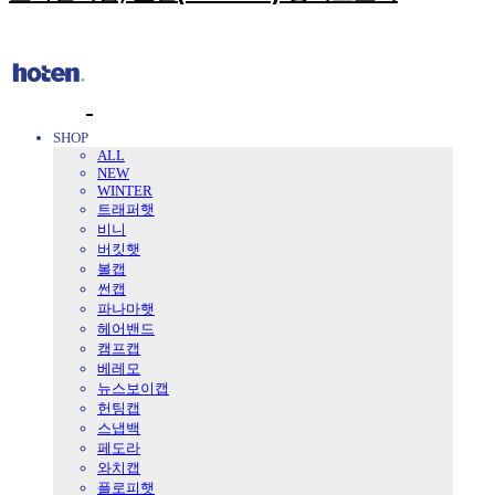
SHOP
ALL
NEW
WINTER
트래퍼햇
비니
버킷햇
볼캡
썬캡
파나마햇
헤어밴드
캠프캡
베레모
뉴스보이캡
헌팅캡
스냅백
페도라
와치캡
플로피햇