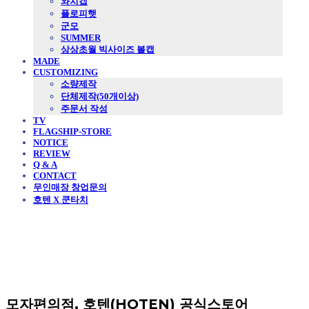
와치캡
플로피햇
군모
SUMMER
상상초월 빅사이즈 볼캡
MADE
CUSTOMIZING
소량제작
단체제작(50개이상)
주문서 작성
TV
FLAGSHIP-STORE
NOTICE
REVIEW
Q & A
CONTACT
무인매장 창업문의
호텐 X 쿤타치
모자편의점, 호텐(HOTEN) 공식스토어