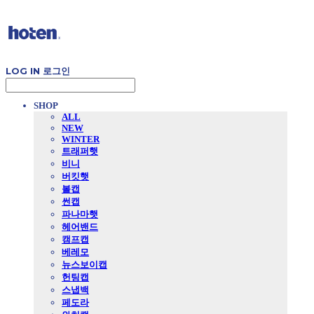
LOG IN
로그인
SHOP
ALL
NEW
WINTER
트래퍼햇
비니
버킷햇
볼캡
썬캡
파나마햇
헤어밴드
캠프캡
베레모
뉴스보이캡
헌팅캡
스냅백
페도라