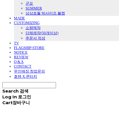
군모
SUMMER
상상초월 빅사이즈 볼캡
MADE
CUSTOMIZING
소량제작
단체제작(50개이상)
주문서 작성
TV
FLAGSHIP-STORE
NOTICE
REVIEW
Q & A
CONTACT
무인매장 창업문의
호텐 X 쿤타치
Search
검색
Log In
로그인
Cart
장바구니