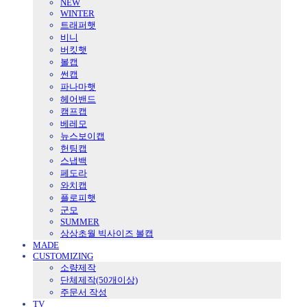
NEW
WINTER
트래퍼햇
비니
버킷햇
볼캡
썬캡
파나마햇
헤어밴드
캠프캡
베레모
뉴스보이캡
헌팅캡
스냅백
페도라
와치캡
플로피햇
군모
SUMMER
상상초월 빅사이즈 볼캡
MADE
CUSTOMIZING
소량제작
단체제작(50개이상)
주문서 작성
TV