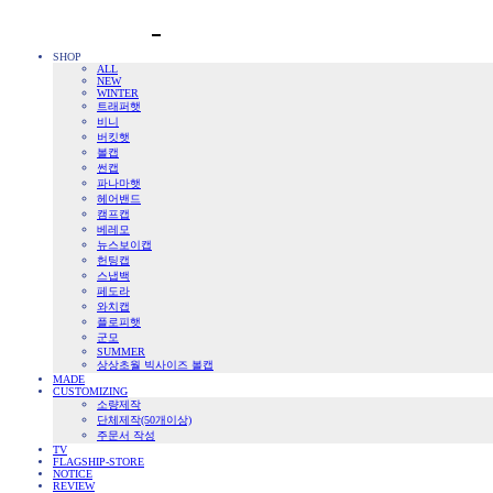
SHOP
ALL
NEW
WINTER
트래퍼햇
비니
버킷햇
볼캡
썬캡
파나마햇
헤어밴드
캠프캡
베레모
뉴스보이캡
헌팅캡
스냅백
페도라
와치캡
플로피햇
군모
SUMMER
상상초월 빅사이즈 볼캡
MADE
CUSTOMIZING
소량제작
단체제작(50개이상)
주문서 작성
TV
FLAGSHIP-STORE
NOTICE
REVIEW