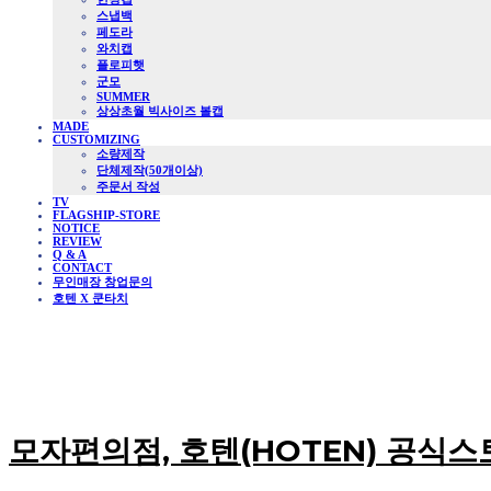
스냅백
페도라
와치캡
플로피햇
군모
SUMMER
상상초월 빅사이즈 볼캡
MADE
CUSTOMIZING
소량제작
단체제작(50개이상)
주문서 작성
TV
FLAGSHIP-STORE
NOTICE
REVIEW
Q & A
CONTACT
무인매장 창업문의
호텐 X 쿤타치
모자편의점, 호텐(HOTEN) 공식스