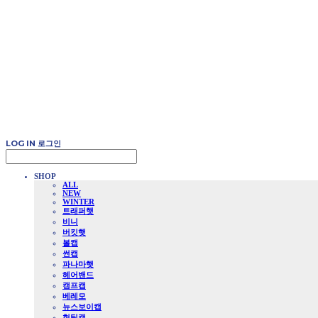
LOG IN
로그인
SHOP
ALL
NEW
WINTER
트래퍼햇
비니
버킷햇
볼캡
썬캡
파나마햇
헤어밴드
캠프캡
베레모
뉴스보이캡
헌팅캡