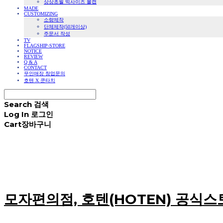
상상초월 빅사이즈 볼캡
MADE
CUSTOMIZING
소량제작
단체제작(50개이상)
주문서 작성
TV
FLAGSHIP-STORE
NOTICE
REVIEW
Q & A
CONTACT
무인매장 창업문의
호텐 X 쿤타치
Search
검색
Log In
로그인
Cart
장바구니
모자편의점, 호텐(HOTEN) 공식스