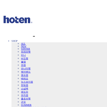
SHOP
ALL
NEW
WINTER
트래퍼햇
비니
버킷햇
볼캡
썬캡
파나마햇
헤어밴드
캠프캡
베레모
뉴스보이캡
헌팅캡
스냅백
페도라
와치캡
플로피햇
군모
SUMMER