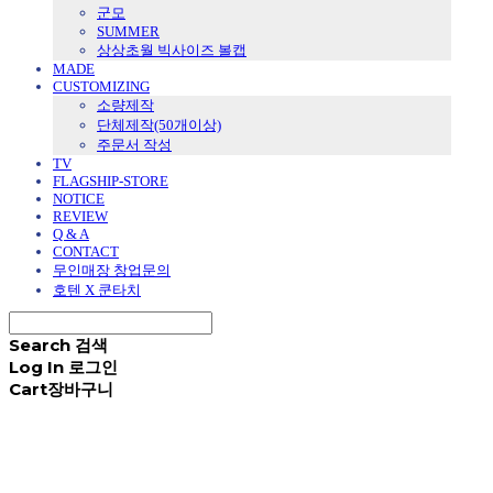
군모
SUMMER
상상초월 빅사이즈 볼캡
MADE
CUSTOMIZING
소량제작
단체제작(50개이상)
주문서 작성
TV
FLAGSHIP-STORE
NOTICE
REVIEW
Q & A
CONTACT
무인매장 창업문의
호텐 X 쿤타치
Search
검색
Log In
로그인
Cart
장바구니