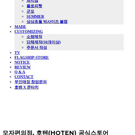
와치캡
플로피햇
군모
SUMMER
상상초월 빅사이즈 볼캡
MADE
CUSTOMIZING
소량제작
단체제작(50개이상)
주문서 작성
TV
FLAGSHIP-STORE
NOTICE
REVIEW
Q & A
CONTACT
무인매장 창업문의
호텐 X 쿤타치
모자편의점, 호텐(HOTEN) 공식스토어