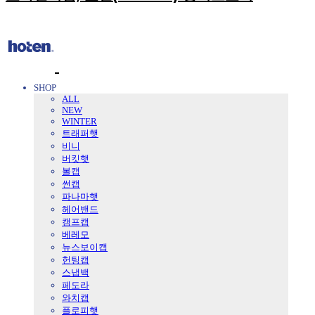
SHOP
ALL
NEW
WINTER
트래퍼햇
비니
버킷햇
볼캡
썬캡
파나마햇
헤어밴드
캠프캡
베레모
뉴스보이캡
헌팅캡
스냅백
페도라
와치캡
플로피햇