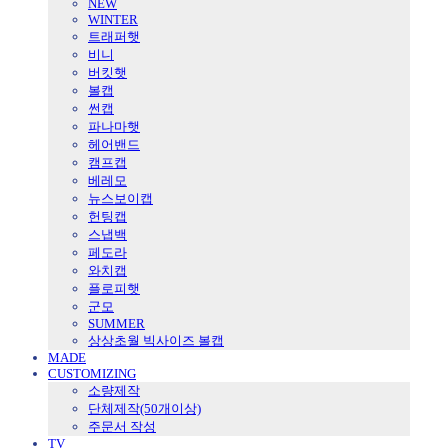
NEW
WINTER
트래퍼햇
비니
버킷햇
볼캡
썬캡
파나마햇
헤어밴드
캠프캡
베레모
뉴스보이캡
헌팅캡
스냅백
페도라
와치캡
플로피햇
군모
SUMMER
상상초월 빅사이즈 볼캡
MADE
CUSTOMIZING
소량제작
단체제작(50개이상)
주문서 작성
TV