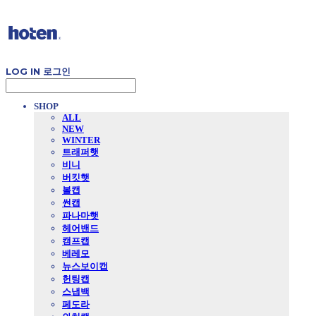
LOG IN
로그인
SHOP
ALL
NEW
WINTER
트래퍼햇
비니
버킷햇
볼캡
썬캡
파나마햇
헤어밴드
캠프캡
베레모
뉴스보이캡
헌팅캡
스냅백
페도라