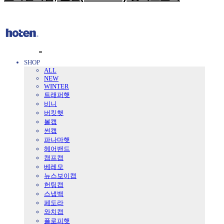
SHOP
ALL
NEW
WINTER
트래퍼햇
비니
버킷햇
볼캡
썬캡
파나마햇
헤어밴드
캠프캡
베레모
뉴스보이캡
헌팅캡
스냅백
페도라
와치캡
플로피햇