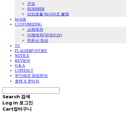
군모
SUMMER
상상초월 빅사이즈 볼캡
MADE
CUSTOMIZING
소량제작
단체제작(50개이상)
주문서 작성
TV
FLAGSHIP-STORE
NOTICE
REVIEW
Q & A
CONTACT
무인매장 창업문의
호텐 X 쿤타치
Search
검색
Log In
로그인
Cart
장바구니