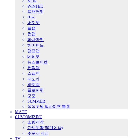
NEW
WINTER
트래퍼햇
비니
버킷햇
볼캡
썬캡
파나마햇
헤어밴드
캠프캡
베레모
뉴스보이캡
헌팅캡
스냅백
페도라
와치캡
플로피햇
군모
SUMMER
상상초월 빅사이즈 볼캡
MADE
CUSTOMIZING
소량제작
단체제작(50개이상)
주문서 작성
TV