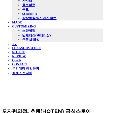
와치캡
플로피햇
군모
SUMMER
상상초월 빅사이즈 볼캡
MADE
CUSTOMIZING
소량제작
단체제작(50개이상)
주문서 작성
TV
FLAGSHIP-STORE
NOTICE
REVIEW
Q & A
CONTACT
무인매장 창업문의
호텐 X 쿤타치
모자편의점, 호텐(HOTEN) 공식스토어