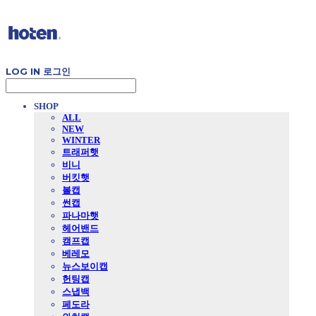
LOG IN
로그인
SHOP
ALL
NEW
WINTER
트래퍼햇
비니
버킷햇
볼캡
썬캡
파나마햇
헤어밴드
캠프캡
베레모
뉴스보이캡
헌팅캡
스냅백
페도라