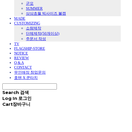
군모
SUMMER
상상초월 빅사이즈 볼캡
MADE
CUSTOMIZING
소량제작
단체제작(50개이상)
주문서 작성
TV
FLAGSHIP-STORE
NOTICE
REVIEW
Q & A
CONTACT
무인매장 창업문의
호텐 X 쿤타치
Search
검색
Log In
로그인
Cart
장바구니