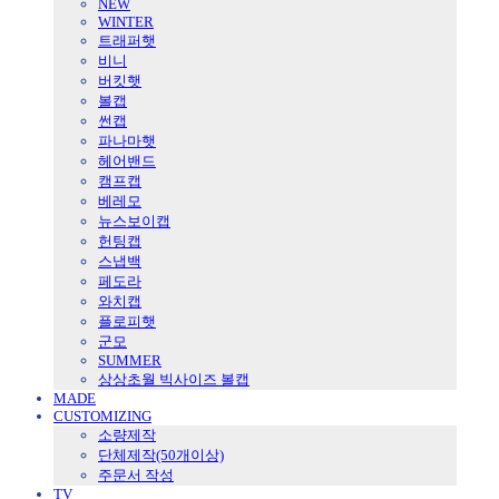
NEW
WINTER
트래퍼햇
비니
버킷햇
볼캡
썬캡
파나마햇
헤어밴드
캠프캡
베레모
뉴스보이캡
헌팅캡
스냅백
페도라
와치캡
플로피햇
군모
SUMMER
상상초월 빅사이즈 볼캡
MADE
CUSTOMIZING
소량제작
단체제작(50개이상)
주문서 작성
TV