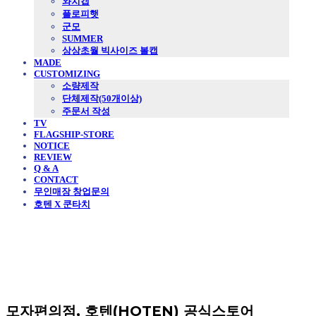
와치캡
플로피햇
군모
SUMMER
상상초월 빅사이즈 볼캡
MADE
CUSTOMIZING
소량제작
단체제작(50개이상)
주문서 작성
TV
FLAGSHIP-STORE
NOTICE
REVIEW
Q & A
CONTACT
무인매장 창업문의
호텐 X 쿤타치
모자편의점, 호텐(HOTEN) 공식스토어