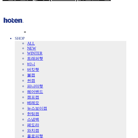
SHOP
ALL
NEW
WINTER
트래퍼햇
비니
버킷햇
볼캡
썬캡
파나마햇
헤어밴드
캠프캡
베레모
뉴스보이캡
헌팅캡
스냅백
페도라
와치캡
플로피햇