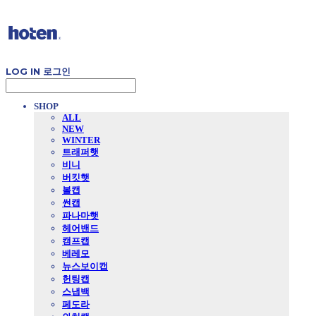
LOG IN
로그인
SHOP
ALL
NEW
WINTER
트래퍼햇
비니
버킷햇
볼캡
썬캡
파나마햇
헤어밴드
캠프캡
베레모
뉴스보이캡
헌팅캡
스냅백
페도라