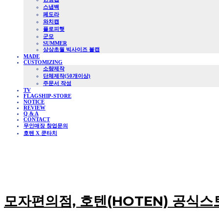
스냅백
페도라
와치캡
플로피햇
군모
SUMMER
상상초월 빅사이즈 볼캡
MADE
CUSTOMIZING
소량제작
단체제작(50개이상)
주문서 작성
TV
FLAGSHIP-STORE
NOTICE
REVIEW
Q & A
CONTACT
무인매장 창업문의
호텐 X 쿤타치
모자편의점, 호텐(HOTEN) 공식스