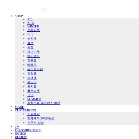
SHOP
ALL
NEW
WINTER
트래퍼햇
비니
버킷햇
볼캡
썬캡
파나마햇
헤어밴드
캠프캡
베레모
뉴스보이캡
헌팅캡
스냅백
페도라
와치캡
플로피햇
군모
SUMMER
상상초월 빅사이즈 볼캡
MADE
CUSTOMIZING
소량제작
단체제작(50개이상)
주문서 작성
TV
FLAGSHIP-STORE
NOTICE
REVIEW