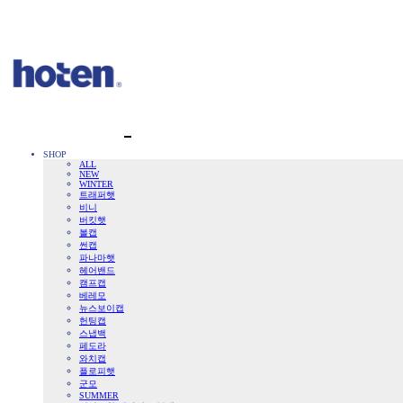
SHOP
ALL
NEW
WINTER
트래퍼햇
비니
버킷햇
볼캡
썬캡
파나마햇
헤어밴드
캠프캡
베레모
뉴스보이캡
헌팅캡
스냅백
페도라
와치캡
플로피햇
군모
SUMMER