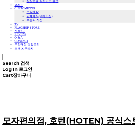
상상초월 빅사이즈 볼캡
MADE
CUSTOMIZING
소량제작
단체제작(50개이상)
주문서 작성
TV
FLAGSHIP-STORE
NOTICE
REVIEW
Q & A
CONTACT
무인매장 창업문의
호텐 X 쿤타치
Search
검색
Log In
로그인
Cart
장바구니
모자편의점, 호텐(HOTEN) 공식스