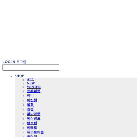
LOG IN
로그인
SHOP
ALL
NEW
WINTER
트래퍼햇
비니
버킷햇
볼캡
썬캡
파나마햇
헤어밴드
캠프캡
베레모
뉴스보이캡
헌팅캡