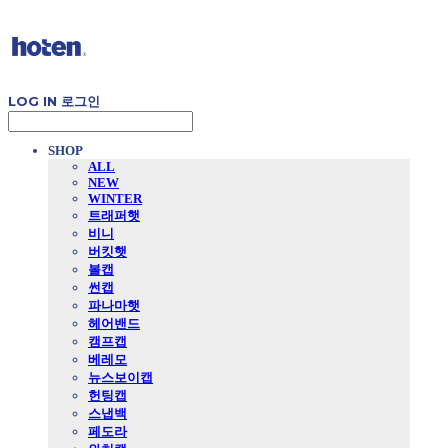
LOG IN
로그인
SHOP
ALL
NEW
WINTER
트래퍼햇
비니
버킷햇
볼캡
썬캡
파나마햇
헤어밴드
캠프캡
베레모
뉴스보이캡
헌팅캡
스냅백
페도라