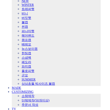
NEW
WINTER
트래퍼햇
비니
버킷햇
볼캡
썬캡
파나마햇
헤어밴드
캠프캡
베레모
뉴스보이캡
헌팅캡
스냅백
페도라
와치캡
플로피햇
군모
SUMMER
상상초월 빅사이즈 볼캡
MADE
CUSTOMIZING
소량제작
단체제작(50개이상)
주문서 작성
TV