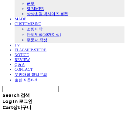
군모
SUMMER
상상초월 빅사이즈 볼캡
MADE
CUSTOMIZING
소량제작
단체제작(50개이상)
주문서 작성
TV
FLAGSHIP-STORE
NOTICE
REVIEW
Q & A
CONTACT
무인매장 창업문의
호텐 X 쿤타치
Search
검색
Log In
로그인
Cart
장바구니