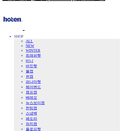
SHOP
ALL
NEW
WINTER
트래퍼햇
비니
버킷햇
볼캡
썬캡
파나마햇
헤어밴드
캠프캡
베레모
뉴스보이캡
헌팅캡
스냅백
페도라
와치캡
플로피햇