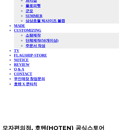
와치캡
플로피햇
군모
SUMMER
상상초월 빅사이즈 볼캡
MADE
CUSTOMIZING
소량제작
단체제작(50개이상)
주문서 작성
TV
FLAGSHIP-STORE
NOTICE
REVIEW
Q & A
CONTACT
무인매장 창업문의
호텐 X 쿤타치
모자편의점, 호텐(HOTEN) 공식스토어