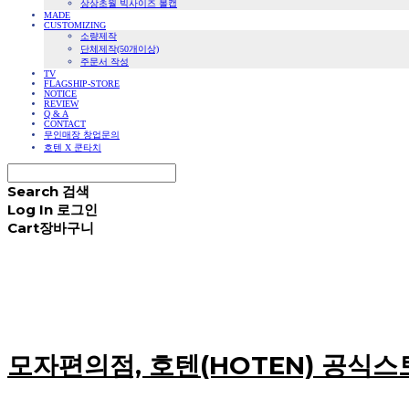
상상초월 빅사이즈 볼캡
MADE
CUSTOMIZING
소량제작
단체제작(50개이상)
주문서 작성
TV
FLAGSHIP-STORE
NOTICE
REVIEW
Q & A
CONTACT
무인매장 창업문의
호텐 X 쿤타치
Search
검색
Log In
로그인
Cart
장바구니
모자편의점, 호텐(HOTEN) 공식스