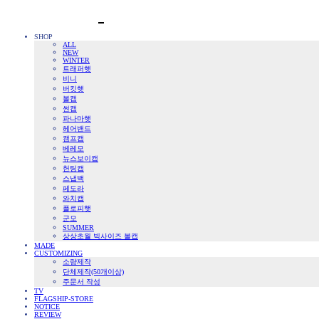
SHOP
ALL
NEW
WINTER
트래퍼햇
비니
버킷햇
볼캡
썬캡
파나마햇
헤어밴드
캠프캡
베레모
뉴스보이캡
헌팅캡
스냅백
페도라
와치캡
플로피햇
군모
SUMMER
상상초월 빅사이즈 볼캡
MADE
CUSTOMIZING
소량제작
단체제작(50개이상)
주문서 작성
TV
FLAGSHIP-STORE
NOTICE
REVIEW