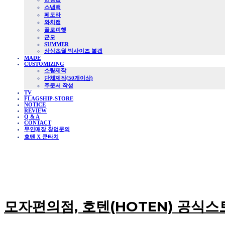
스냅백
페도라
와치캡
플로피햇
군모
SUMMER
상상초월 빅사이즈 볼캡
MADE
CUSTOMIZING
소량제작
단체제작(50개이상)
주문서 작성
TV
FLAGSHIP-STORE
NOTICE
REVIEW
Q & A
CONTACT
무인매장 창업문의
호텐 X 쿤타치
모자편의점, 호텐(HOTEN) 공식스