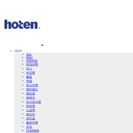
SHOP
ALL
NEW
WINTER
트래퍼햇
비니
버킷햇
볼캡
썬캡
파나마햇
헤어밴드
캠프캡
베레모
뉴스보이캡
헌팅캡
스냅백
페도라
와치캡
플로피햇
군모
SUMMER