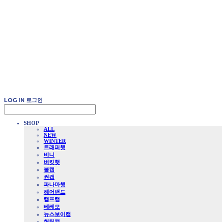
LOG IN
로그인
SHOP
ALL
NEW
WINTER
트래퍼햇
비니
버킷햇
볼캡
썬캡
파나마햇
헤어밴드
캠프캡
베레모
뉴스보이캡
헌팅캡