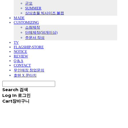
군모
SUMMER
상상초월 빅사이즈 볼캡
MADE
CUSTOMIZING
소량제작
단체제작(50개이상)
주문서 작성
TV
FLAGSHIP-STORE
NOTICE
REVIEW
Q & A
CONTACT
무인매장 창업문의
호텐 X 쿤타치
Search
검색
Log In
로그인
Cart
장바구니