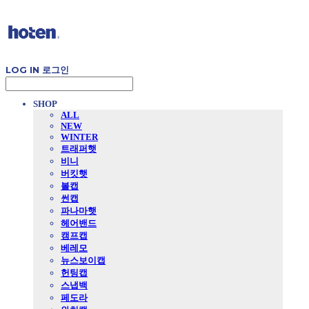
LOG IN
로그인
SHOP
ALL
NEW
WINTER
트래퍼햇
비니
버킷햇
볼캡
썬캡
파나마햇
헤어밴드
캠프캡
베레모
뉴스보이캡
헌팅캡
스냅백
페도라