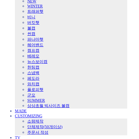
NEW
WINTER
트래퍼햇
비니
버킷햇
볼캡
썬캡
파나마햇
헤어밴드
캠프캡
베레모
뉴스보이캡
헌팅캡
스냅백
페도라
와치캡
플로피햇
군모
SUMMER
상상초월 빅사이즈 볼캡
MADE
CUSTOMIZING
소량제작
단체제작(50개이상)
주문서 작성
TV