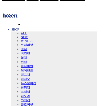
SHOP
ALL
NEW
WINTER
트래퍼햇
비니
버킷햇
볼캡
썬캡
파나마햇
헤어밴드
캠프캡
베레모
뉴스보이캡
헌팅캡
스냅백
페도라
와치캡
플로피햇