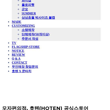
와치캡
플로피햇
군모
SUMMER
상상초월 빅사이즈 볼캡
MADE
CUSTOMIZING
소량제작
단체제작(50개이상)
주문서 작성
TV
FLAGSHIP-STORE
NOTICE
REVIEW
Q & A
CONTACT
무인매장 창업문의
호텐 X 쿤타치
모자편의점, 호텐(HOTEN) 공식스토어