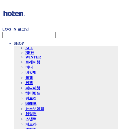
LOG IN
로그인
SHOP
ALL
NEW
WINTER
트래퍼햇
비니
버킷햇
볼캡
썬캡
파나마햇
헤어밴드
캠프캡
베레모
뉴스보이캡
헌팅캡
스냅백
페도라