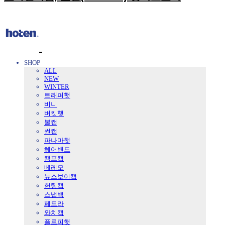
SHOP
ALL
NEW
WINTER
트래퍼햇
비니
버킷햇
볼캡
썬캡
파나마햇
헤어밴드
캠프캡
베레모
뉴스보이캡
헌팅캡
스냅백
페도라
와치캡
플로피햇