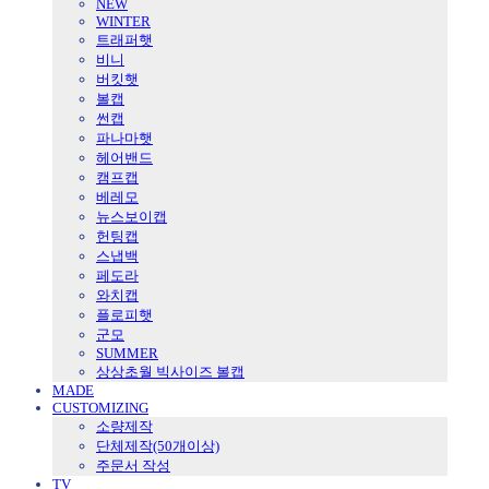
NEW
WINTER
트래퍼햇
비니
버킷햇
볼캡
썬캡
파나마햇
헤어밴드
캠프캡
베레모
뉴스보이캡
헌팅캡
스냅백
페도라
와치캡
플로피햇
군모
SUMMER
상상초월 빅사이즈 볼캡
MADE
CUSTOMIZING
소량제작
단체제작(50개이상)
주문서 작성
TV