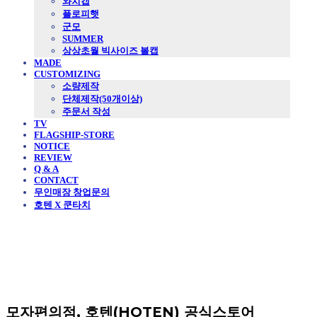
와치캡
플로피햇
군모
SUMMER
상상초월 빅사이즈 볼캡
MADE
CUSTOMIZING
소량제작
단체제작(50개이상)
주문서 작성
TV
FLAGSHIP-STORE
NOTICE
REVIEW
Q & A
CONTACT
무인매장 창업문의
호텐 X 쿤타치
모자편의점, 호텐(HOTEN) 공식스토어