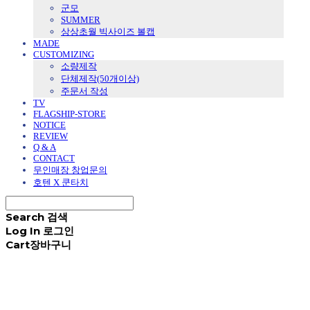
군모
SUMMER
상상초월 빅사이즈 볼캡
MADE
CUSTOMIZING
소량제작
단체제작(50개이상)
주문서 작성
TV
FLAGSHIP-STORE
NOTICE
REVIEW
Q & A
CONTACT
무인매장 창업문의
호텐 X 쿤타치
Search
검색
Log In
로그인
Cart
장바구니